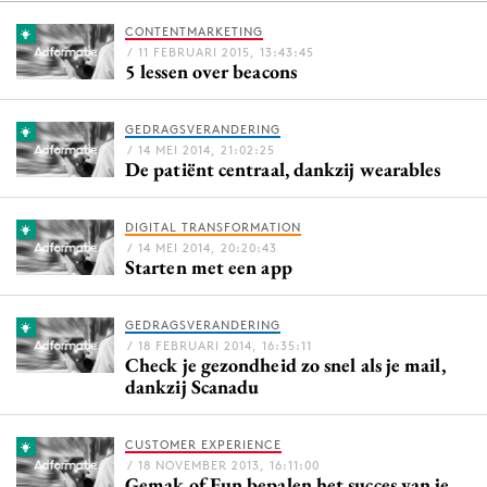
CONTENTMARKETING
/ 11 FEBRUARI 2015, 13:43:45
5 lessen over beacons
Menu
Home
GEDRAGSVERANDERING
/ 14 MEI 2014, 21:02:25
9 sept: GenAI-training
De patiënt centraal, dankzij wearables
12 nov: MarketingLive!
Adverteren
DIGITAL TRANSFORMATION
/ 14 MEI 2014, 20:20:43
Events
Starten met een app
Opleidingen
Vacatures
GEDRAGSVERANDERING
/ 18 FEBRUARI 2014, 16:35:11
Academy
Check je gezondheid zo snel als je mail,
dankzij Scanadu
Partners
Topics
CUSTOMER EXPERIENCE
/ 18 NOVEMBER 2013, 16:11:00
Artificial Intelligence
Gemak of Fun bepalen het succes van je