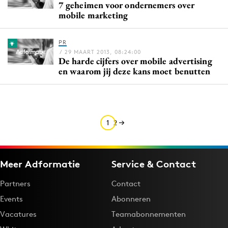
7 geheimen voor ondernemers over
Media
mobile marketing
Merkstrategie
PR
PR
/ 29 MAART 2013, 08:24:00
Programmatic
De harde cijfers over mobile advertising
en waarom jij deze kans moet benutten
Purpose Marketing
Reputatie & crisis
1
2
Meer Adformatie
Service & Contact
Partners
Contact
Events
Abonneren
Vacatures
Teamabonnementen