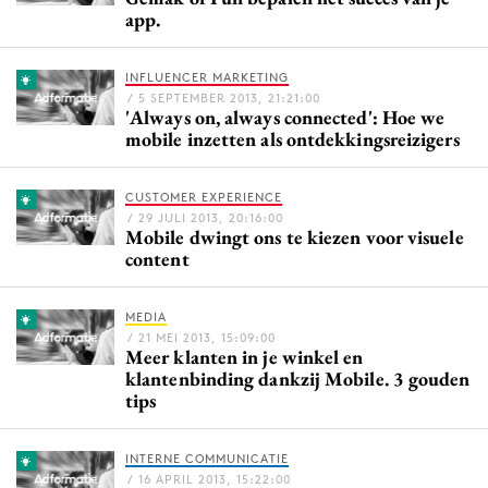
app.
Bureaus
Campagnes
INFLUENCER MARKETING
Carriere
/ 5 SEPTEMBER 2013, 21:21:00
'Always on, always connected': Hoe we
Contentmarketing
mobile inzetten als ontdekkingsreizigers
Craft
Customer Experience
CUSTOMER EXPERIENCE
Data & Insights
/ 29 JULI 2013, 20:16:00
Mobile dwingt ons te kiezen voor visuele
Design
content
Digital transformation
Diversiteit
MEDIA
/ 21 MEI 2013, 15:09:00
Effectiviteit
Meer klanten in je winkel en
klantenbinding dankzij Mobile. 3 gouden
Gedragsverandering
tips
Influencer marketing
Interne communicatie
INTERNE COMMUNICATIE
Martech
/ 16 APRIL 2013, 15:22:00