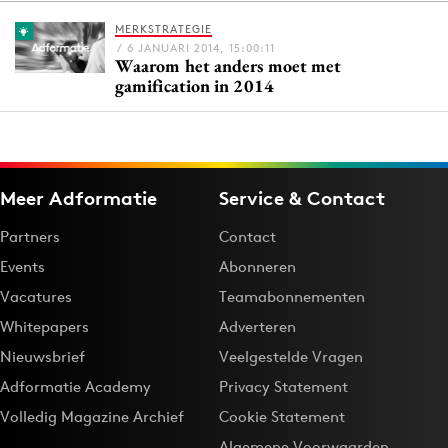
MERKSTRATEGIE
/ 6 JANUARI 2014, 15:00:11
Waarom het anders moet met
Menu
gamification in 2014
Home
9 sept: GenAI-training
12 nov: MarketingLive!
Meer Adformatie
Service & Contact
Adverteren
Partners
Contact
Events
Events
Abonneren
Opleidingen
Vacatures
Teamabonnementen
Vacatures
Whitepapers
Adverteren
Academy
Nieuwsbrief
Veelgestelde Vragen
Partners
Adformatie Academy
Privacy Statement
Topics
Volledig Magazine Archief
Cookie Statement
Artificial Intelligence
Algemene Voorwaarden