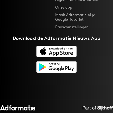
Bureaus
Onze app
Campagnes
Maak Adformatie.nl je
Google-favoriet
Carriere
Privacyinstellingen
Contentmarketing
Craft
Download de
Adformatie Nieuws App
Customer Experience
Data & Insights
Design
Digital transformation
Diversiteit
Effectiviteit
Gedragsverandering
Influencer marketing
Interne communicatie
Martech