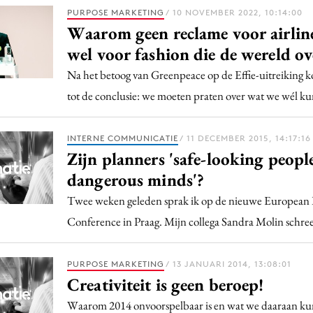
Programmatic
PURPOSE MARKETING
/ 10 NOVEMBER 2022, 10:14:00
ering
Purpose Marketing
Waarom geen reclame voor airlin
keting
Reputatie & crisis
wel voor fashion die de wereld ov
nicatie
Na het betoog van Greenpeace op de Effie-uitreiking
tot de conclusie: we moeten praten over wat we wél k
INTERNE COMMUNICATIE
/ 11 DECEMBER 2015, 14:17:16
Zijn planners 'safe-looking peopl
dangerous minds'?
Twee weken geleden sprak ik op de nieuwe European 
Conference in Praag. Mijn collega Sandra Molin schreef
PURPOSE MARKETING
/ 13 JANUARI 2014, 13:08:01
Creativiteit is geen beroep!
Waarom 2014 onvoorspelbaar is en wat we daaraan k