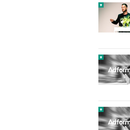
Carriere
Effectiviteit
Contentmarketing
Gedragsverand
Craft
Influencer mar
Customer Experience
Interne commu
Data & Insights
Martech