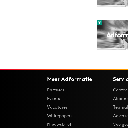
Meer Adformatie
Servi
Partners
Contac
Events
Abonne
Vacatures
Teama
Whitepapers
Advert
Nieuwsbrief
Veelge