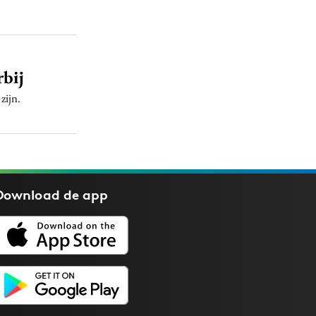
rbij
zijn.
Download de
app