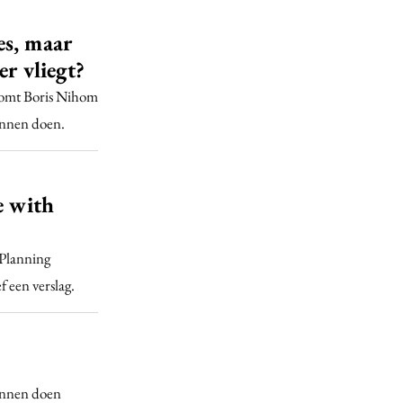
es, maar
er vliegt?
 komt Boris Nihom
unnen doen.
e with
Planning
 een verslag.
unnen doen