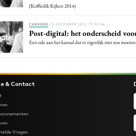
(Koffiedik Kijken 2014)
CARRIERE
/ 5 DECEMBER 2013, 17:35:34
Post-digital: het onderscheid voo
Een ode aan het kanaal dat er eigenlijk niet zou moeten 
ce & Contact
t
ren
bonnementen
eren
stelde Vragen