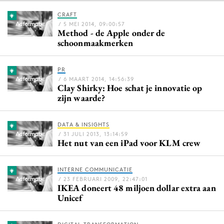
CRAFT
/ 5 MEI 2014, 09:00:57
Method - de Apple onder de
Menu
schoonmaakmerken
Home
PR
9 sept: GenAI-training
/ 6 MAART 2014, 14:56:39
Clay Shirky: Hoe schat je innovatie op
12 nov: MarketingLive!
zijn waarde?
Adverteren
Events
DATA & INSIGHTS
Opleidingen
/ 31 JULI 2013, 13:14:59
Het nut van een iPad voor KLM crew
Vacatures
Academy
INTERNE COMMUNICATIE
Partners
/ 23 FEBRUARI 2009, 22:47:01
IKEA doneert 48 miljoen dollar extra aan
Unicef
Topics
Artificial Intelligence