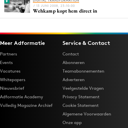
DIGITAL TRANSFORMATION
Bureaus
/ 13 JUNI 2008, 23:10:00
Wehkamp kopt hem direct in
Campagnes
Carriere
Contentmarketing
Craft
Meer Adformatie
Service & Contact
Customer Experience
Partners
Contact
Data & Insights
Events
Abonneren
Design
Vacatures
Teamabonnementen
Digital transformation
Whitepapers
Adverteren
Diversiteit
Nieuwsbrief
Veelgestelde Vragen
Effectiviteit
Adformatie Academy
Privacy Statement
Gedragsverandering
Volledig Magazine Archief
Cookie Statement
Influencer marketing
Algemene Voorwaarden
Interne communicatie
Onze app
Martech