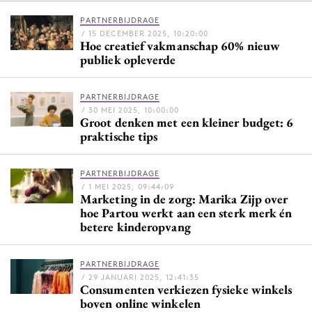
PARTNERBIJDRAGE
/ 15 DECEMBER 2025, 10:20:00
Hoe creatief vakmanschap 60% nieuw
Menu
publiek opleverde
Home
PARTNERBIJDRAGE
9 sept: GenAI-training
/ 30 MEI 2025, 10:00:00
Groot denken met een kleiner budget: 6
12 nov: MarketingLive!
praktische tips
Adverteren
Events
PARTNERBIJDRAGE
Opleidingen
/ 1 MEI 2025, 09:44:09
Marketing in de zorg: Marika Zijp over
Vacatures
hoe Partou werkt aan een sterk merk én
betere kinderopvang
Academy
Partners
PARTNERBIJDRAGE
Topics
/ 29 JANUARI 2025, 12:41:35
Consumenten verkiezen fysieke winkels
boven online winkelen
Artificial Intelligence