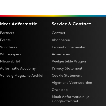
Bureaus
Campagnes
Carriere
Meer Adformatie
Service & Contact
Contentmarketing
Partners
Contact
Craft
Events
Abonneren
Customer Experience
Vacatures
Teamabonnementen
Data & Insights
Whitepapers
Adverteren
Design
Nieuwsbrief
Veelgestelde Vragen
Digital transformation
Adformatie Academy
Privacy Statement
Diversiteit
Volledig Magazine Archief
Cookie Statement
Effectiviteit
Algemene Voorwaarden
Gedragsverandering
Onze app
Influencer marketing
Maak Adformatie.nl je
Interne communicatie
Google-favoriet
Martech