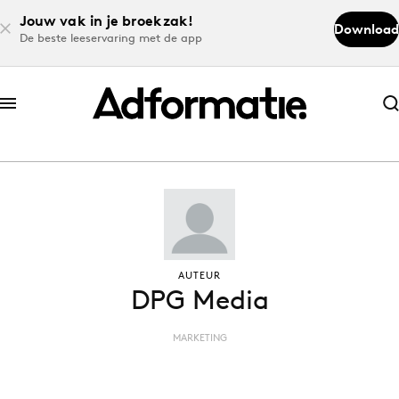
Jouw vak in je broekzak!
Download
De beste leeservaring met de app
Abonneer nu
Abonneer nu
Log in
Download de app
AUTEUR
DPG Media
Volg het laatste nieuws via de Adformatie
Nieuws app
MARKETING