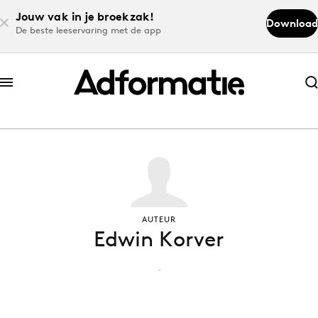
Jouw vak in je broekzak!
Download
De beste leeservaring met de app
Abonneer nu
Abonneer nu
Log in
Download de app
AUTEUR
Edwin Korver
Volg het laatste nieuws via de Adformatie
Nieuws app
-