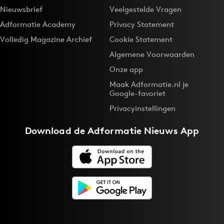
Nieuwsbrief
Veelgestelde Vragen
Bureaus
Adformatie Academy
Privacy Statement
Campagnes
Volledig Magazine Archief
Cookie Statement
Carriere
Algemene Voorwaarden
Contentmarketing
Onze app
Craft
Maak Adformatie.nl je
Customer Experience
Google-favoriet
Data & Insights
Privacyinstellingen
Design
Download de
Adformatie Nieuws App
Digital transformation
Diversiteit
Effectiviteit
Gedragsverandering
Influencer marketing
Interne communicatie
Martech