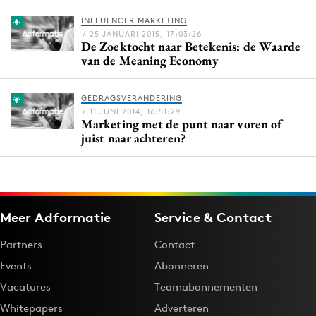
INFLUENCER MARKETING
/ 25 JANUARI 2015, 17:03:26
De Zoektocht naar Betekenis: de Waarde
Menu
van de Meaning Economy
Home
GEDRAGSVERANDERING
9 sept: GenAI-training
/ 11 JUNI 2014, 16:51:29
Marketing met de punt naar voren of
12 nov: MarketingLive!
juist naar achteren?
Adverteren
Events
Opleidingen
Vacatures
Meer Adformatie
Service & Contact
Academy
Partners
Contact
Partners
Events
Abonneren
Topics
Vacatures
Teamabonnementen
Whitepapers
Adverteren
Artificial Intelligence