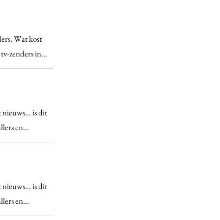
ders. Wat kost
 tv-zenders in…
 nieuws… is dit
allers en…
 nieuws… is dit
allers en…