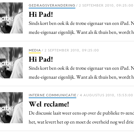
Programmatic
GEDRAGSVERANDERING
/ 2 SEPTEMBER 2010, 09:25:00
ering
Purpose Marketing
Hi Pad!
keting
Reputatie & crisis
Sinds kort ben ook ik de trotse eigenaar van een iPad. N
nicatie
mede-eigenaar eigenlijk. Want als ik thuis ben, wordt
MEDIA
/ 2 SEPTEMBER 2010, 09:25:00
Hi Pad!
Sinds kort ben ook ik de trotse eigenaar van een iPad. N
mede-eigenaar eigenlijk. Want als ik thuis ben, wordt
INTERNE COMMUNICATIE
/ 4 AUGUSTUS 2010, 13:53:00
Wel reclame!
De discussie laait weer eens op over de publieke tv-zen
het, wat levert het op en moet de overheid nog wel drie