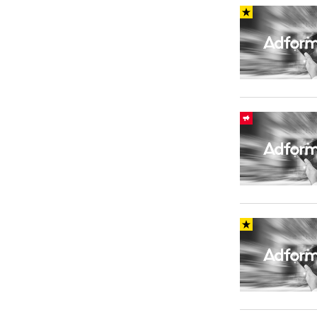
Carriere
Effectiviteit
Contentmarketing
Gedragsverand
Craft
Influencer mar
Customer Experience
Interne commu
Data & Insights
Martech