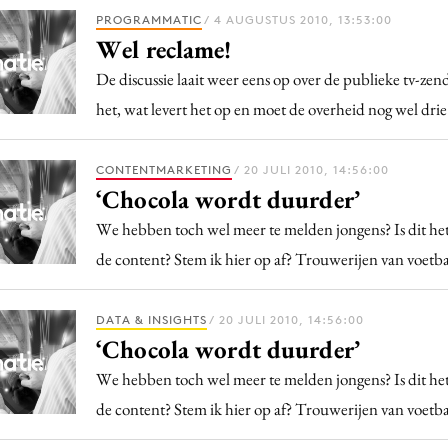
PROGRAMMATIC
/ 4 AUGUSTUS 2010, 13:53:00
Wel reclame!
De discussie laait weer eens op over de publieke tv-zen
het, wat levert het op en moet de overheid nog wel drie
CONTENTMARKETING
/ 20 JULI 2010, 14:56:00
‘Chocola wordt duurder’
We hebben toch wel meer te melden jongens? Is dit het
de content? Stem ik hier op af? Trouwerijen van voetb
DATA & INSIGHTS
/ 20 JULI 2010, 14:56:00
‘Chocola wordt duurder’
We hebben toch wel meer te melden jongens? Is dit het
de content? Stem ik hier op af? Trouwerijen van voetb