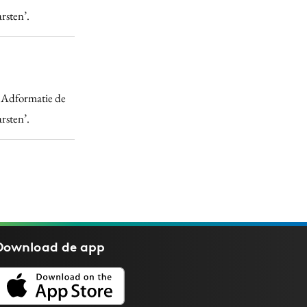
rsten’.
 Adformatie de
rsten’.
Download de
app