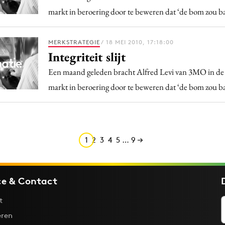
markt in beroering door te beweren dat ‘de bom zou ba
MERKSTRATEGIE
/ 18 MEI 2010, 17:18:00
Integriteit slijt
Een maand geleden bracht Alfred Levi van 3MO in de
markt in beroering door te beweren dat ‘de bom zou ba
1
2
3
4
5
…
9
ce & Contact
t
ren