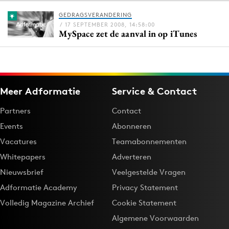
GEDRAGSVERANDERING
/ 17 SEPTEMBER 2008, 14:58:00
MySpace zet de aanval in op iTunes
Menu
Home
9 sept: GenAI-training
Meer Adformatie
Service & Contact
12 nov: MarketingLive!
Adverteren
Partners
Contact
Events
Events
Abonneren
Opleidingen
Vacatures
Teamabonnementen
Vacatures
Whitepapers
Adverteren
Academy
Nieuwsbrief
Veelgestelde Vragen
Partners
Adformatie Academy
Privacy Statement
Topics
Volledig Magazine Archief
Cookie Statement
Algemene Voorwaarden
Artificial Intelligence