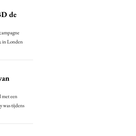
 3D de
e campagne
ek in Londen
van
l met een
 was tijdens