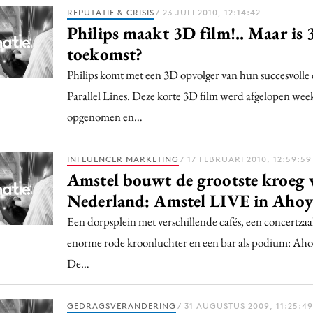
Programmatic
REPUTATIE & CRISIS
/ 23 JULI 2010, 12:14:42
ering
Purpose Marketing
Philips maakt 3D film!.. Maar is
keting
Reputatie & crisis
toekomst?
nicatie
Philips komt met een 3D opvolger van hun succesvoll
Parallel Lines. Deze korte 3D film werd afgelopen we
opgenomen en…
INFLUENCER MARKETING
/ 17 FEBRUARI 2010, 12:59:59
Amstel bouwt de grootste kroeg 
Nederland: Amstel LIVE in Ahoy
Een dorpsplein met verschillende cafés, een concertzaa
enorme rode kroonluchter en een bar als podium: Ahoy
De…
GEDRAGSVERANDERING
/ 31 AUGUSTUS 2009, 11:25:49