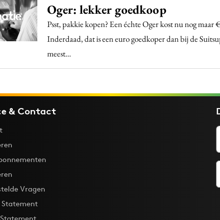
Oger: lekker goedkoop
Psst, pakkie kopen? Een échte Oger kost nu nog maar €
Inderdaad, dat is een euro goedkoper dan bij de Suitsup
meest…
ce & Contact
t
ren
bonnementen
eren
stelde Vragen
y Statement
 Statement