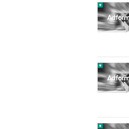
Carriere
Effectiviteit
Contentmarketing
Gedragsverand
Craft
Influencer mar
Customer Experience
Interne commu
Data & Insights
Martech