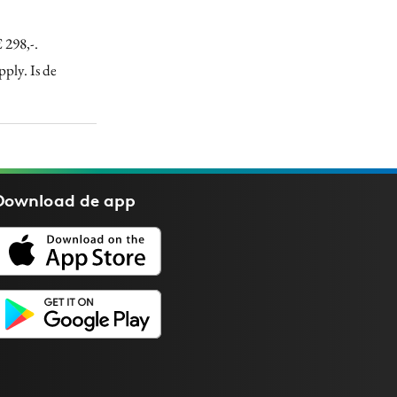
 298,-.
ply. Is de
Download de
app