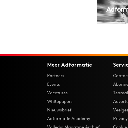
Meer Adformatie
Servi
Partners
Contac
Events
Abonne
Vacatures
Teama
Whitepapers
Advert
Nieuwsbrief
Veelge
Adformatie Academy
Privac
Volledig Magazine Archief
Cookie