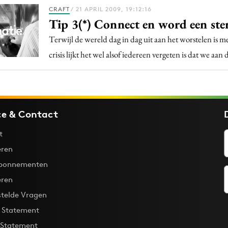
Programmatic
CRAFT
/ 21 APRIL 2009, 19:12:16
ering
Purpose Marketing
Tip 3(*) Connect en word een ste
keting
Reputatie & crisis
Terwijl de wereld dag in dag uit aan het worstelen is me
nicatie
crisis lijkt het wel alsof iedereen vergeten is dat we aan
ce & Contact
t
ren
bonnementen
eren
stelde Vragen
y Statement
 Statement