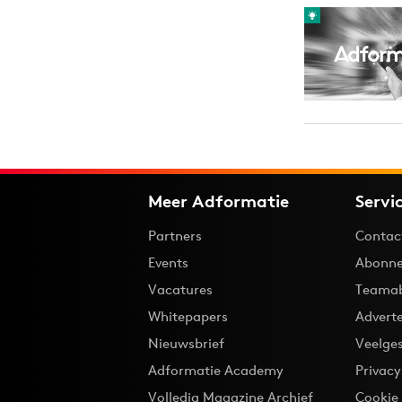
Carriere
Effectiviteit
Contentmarketing
Gedragsverand
Craft
Influencer mar
Customer Experience
Interne commu
Data & Insights
Martech
Meer Adformatie
Servi
Partners
Contac
Events
Abonne
Vacatures
Teama
Whitepapers
Advert
Nieuwsbrief
Veelge
Adformatie Academy
Privac
Volledig Magazine Archief
Cookie