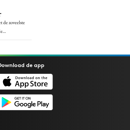
r
t de zoveelste
 de…
Download de
app