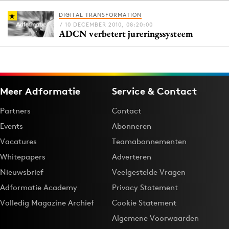
DIGITAL TRANSFORMATION
/ 10 DECEMBER 2010, 08:20:00
ADCN verbetert jureringssysteem
Menu
Home
9 sept: GenAI-training
Meer Adformatie
Service & Contact
12 nov: MarketingLive!
Adverteren
Partners
Contact
Events
Events
Abonneren
Opleidingen
Vacatures
Teamabonnementen
Vacatures
Whitepapers
Adverteren
Academy
Nieuwsbrief
Veelgestelde Vragen
Partners
Adformatie Academy
Privacy Statement
Topics
Volledig Magazine Archief
Cookie Statement
Algemene Voorwaarden
Artificial Intelligence