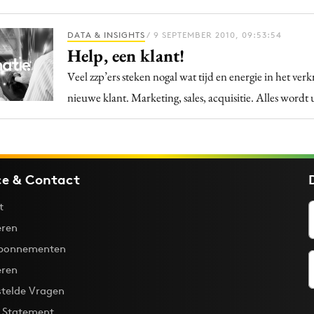
DATA & INSIGHTS
/ 9 SEPTEMBER 2010, 09:53:54
Help, een klant!
Veel zzp’ers steken nogal wat tijd en energie in het verk
nieuwe klant. Marketing, sales, acquisitie. Alles wordt 
ce & Contact
t
ren
bonnementen
eren
stelde Vragen
y Statement