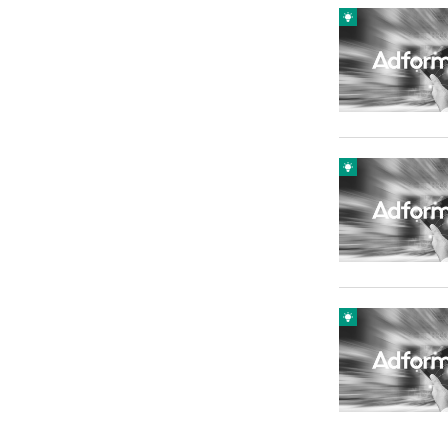
Carriere
Effectiviteit
Contentmarketing
Gedragsverand
Craft
Influencer mar
Customer Experience
Interne commu
Data & Insights
Martech