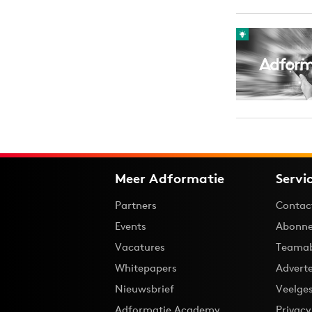
Meer Adformatie
Servi
Partners
Contac
Events
Abonne
Vacatures
Teama
Whitepapers
Advert
Nieuwsbrief
Veelge
Adformatie Academy
Privac