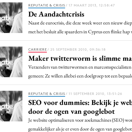
Programmatic
REPUTATIE & CRISIS
/ 17 MAART 2013, 12:58:47
ering
Purpose Marketing
De Aandachtcrisis
keting
Reputatie & crisis
Naast de eurocrisis, die deze week weer een nieuw die
nicatie
met het besluit alle spaarders in Cyprus een flinke ha
CARRIERE
/ 25 SEPTEMBER 2010, 09:36:18
Maker twitterworm is slimme ma
Verzenders van twitterwormen en marcomspecialisten
gemeen: Ze willen allebei een doelgroep tot een bepaa
REPUTATIE & CRISIS
/ 11 SEPTEMBER 2010, 13:51:26
SEO voor dummies: Bekijk je web
door de ogen van googlebot
Je website optimaliseren voor zoekmachines (SEO) wor
gemakkelijker als je er even door de ogen van googlebot 