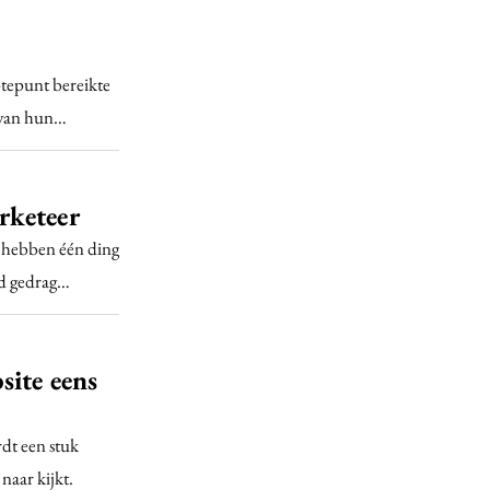
ptepunt bereikte
p van hun…
rketeer
 hebben één ding
ld gedrag…
site eens
dt een stuk
naar kijkt.