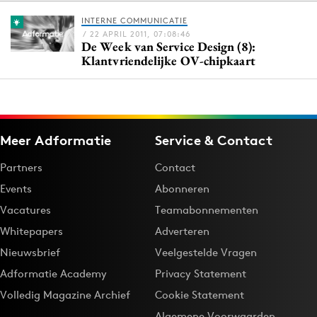
INTERNE COMMUNICATIE
/ 22 APRIL 2011, 07:08:46
De Week van Service Design (8):
Menu
Klantvriendelijke OV-chipkaart
Home
9 sept: GenAI-training
12 nov: MarketingLive!
Meer Adformatie
Service & Contact
Adverteren
Partners
Contact
Events
Events
Abonneren
Opleidingen
Vacatures
Teamabonnementen
Vacatures
Whitepapers
Adverteren
Academy
Nieuwsbrief
Veelgestelde Vragen
Partners
Adformatie Academy
Privacy Statement
Topics
Volledig Magazine Archief
Cookie Statement
Artificial Intelligence
Algemene Voorwaarden