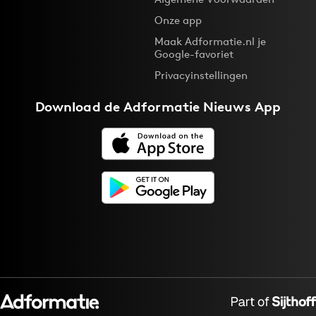
Bureaus
Onze app
Campagnes
Maak Adformatie.nl je
Google-favoriet
Carriere
Privacyinstellingen
Contentmarketing
Craft
Download de
Adformatie Nieuws App
Customer Experience
Data & Insights
Design
Digital transformation
Diversiteit
Effectiviteit
Gedragsverandering
Influencer marketing
Interne communicatie
Martech