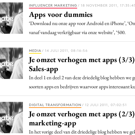
Programmatic
INFLUENCER MARKETING
/ 18 NOVEMBER 2011, 17:35:4
ering
Purpose Marketing
Apps voor dummies
keting
Reputatie & crisis
‘Download nu onze app voor Android en iPhone’, ‘On
nicatie
vanaf vandaag verkrijgbaar via onze website’, ‘500.
MEDIA
/ 14 JULI 2011, 08:16:56
Je omzet verhogen met apps (3/3)
Sales-app
In deel 1 en deel 2 van deze driedelig blog hebben we 
soorten apps en bedrijven waarvoor apps interessant k
DIGITAL TRANSFORMATION
/ 12 JULI 2011, 07:02:51
Je omzet verhogen met apps (2/3)
marketing-app
In het vorige deel van dit driedelige blog hebben we g