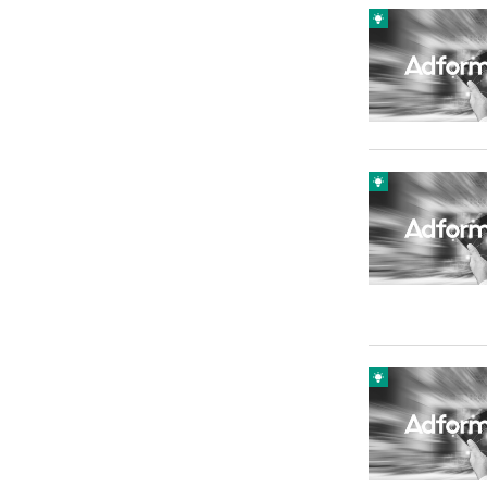
Carriere
Effectiviteit
Contentmarketing
Gedragsverand
Craft
Influencer mar
Customer Experience
Interne commu
Data & Insights
Martech