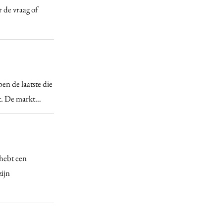
 de vraag of
en de laatste die
iet. De markt…
 hebt een
zijn