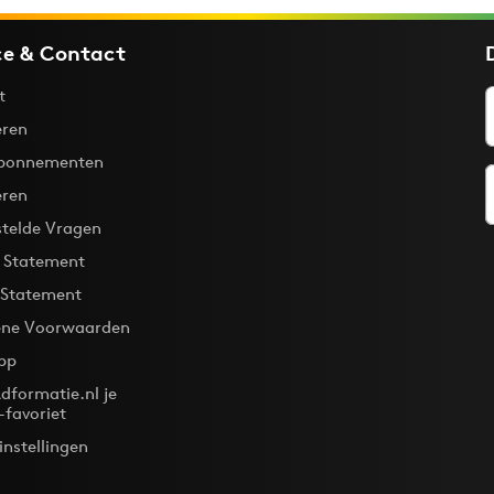
ce & Contact
t
ren
bonnementen
eren
stelde Vragen
y Statement
 Statement
ne Voorwaarden
pp
dformatie.nl je
-favoriet
instellingen