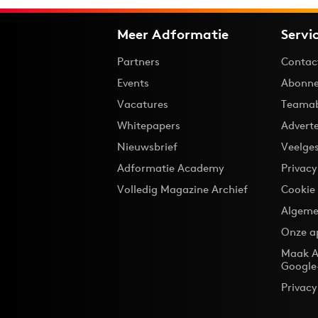
Meer Adformatie
Servi
Partners
Contac
Events
Abonne
Vacatures
Teama
Whitepapers
Advert
Nieuwsbrief
Veelge
Adformatie Academy
Privac
Volledig Magazine Archief
Cookie
Algeme
Onze a
Maak A
Google
Privacy