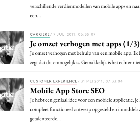
verschillende verdienmodellen van mobile apps en naar
een…
CARRIERE
/ 7 JULI 2011, 06:35:07
Je omzet verhogen met apps (1/3)
Je omzet verhogen met behulp van een mobile app. Ik b
zegt dat dit onmogelijk is. Gemakkelijk is het echter n
CUSTOMER EXPERIENCE
/ 31 MEI 2011, 07:33:04
Mobile App Store SEO
Je hebt een geniaal idee voor een mobiele applicatie, je
compleet functioneel ontwerp opgesteld en inmiddels 
getalenteerde…