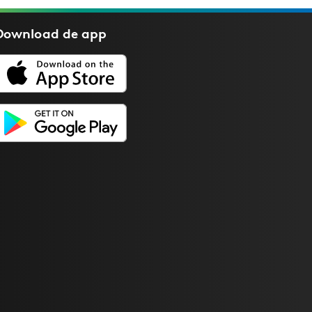
Download de
app