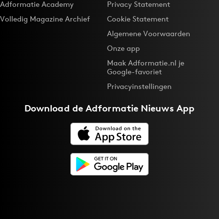
Adformatie Academy
Privacy Statement
Bureaus
Volledig Magazine Archief
Cookie Statement
Campagnes
Algemene Voorwaarden
Carriere
Onze app
Contentmarketing
Maak Adformatie.nl je
Craft
Google-favoriet
Customer Experience
Privacyinstellingen
Data & Insights
Download de
Adformatie Nieuws App
Design
Digital transformation
Diversiteit
Effectiviteit
Gedragsverandering
Influencer marketing
Interne communicatie
Martech