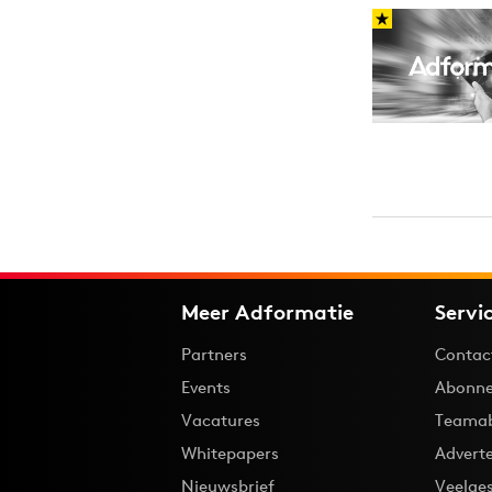
Carriere
Effectiviteit
Contentmarketing
Gedragsverand
Craft
Influencer mar
Customer Experience
Interne commu
Data & Insights
Martech
Meer Adformatie
Servi
Partners
Contac
Events
Abonne
Vacatures
Teama
Whitepapers
Advert
Nieuwsbrief
Veelge