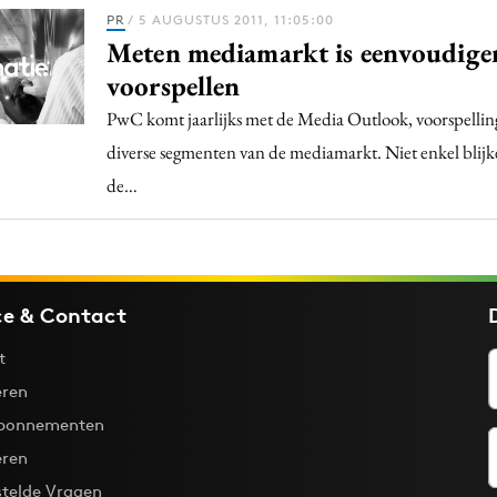
Programmatic
PR
/ 5 AUGUSTUS 2011, 11:05:00
ering
Purpose Marketing
Meten mediamarkt is eenvoudige
keting
Reputatie & crisis
voorspellen
nicatie
PwC komt jaarlijks met de Media Outlook, voorspellin
diverse segmenten van de mediamarkt. Niet enkel blijk
de…
ce & Contact
t
ren
bonnementen
eren
stelde Vragen