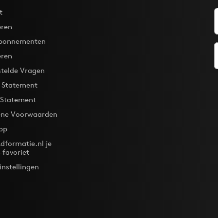
t
ren
bonnementen
eren
stelde Vragen
y Statement
 Statement
ne Voorwaarden
pp
dformatie.nl je
-favoriet
instellingen