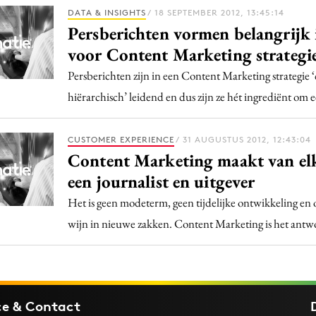
Programmatic
DATA & INSIGHTS
/ 18 SEPTEMBER 2012, 13:45:14
ering
Purpose Marketing
Persberichten vormen belangrijk 
keting
Reputatie & crisis
voor Content Marketing strategi
nicatie
Persberichten zijn in een Content Marketing strategie 
hiërarchisch’ leidend en dus zijn ze hét ingrediënt om
CUSTOMER EXPERIENCE
/ 31 AUGUSTUS 2012, 12:43:04
Content Marketing maakt van elk
een journalist en uitgever
Het is geen modeterm, geen tijdelijke ontwikkeling en
wijn in nieuwe zakken. Content Marketing is het ant
ce & Contact