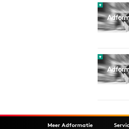
Carriere
Effectiviteit
Contentmarketing
Gedragsverand
Craft
Influencer mar
Customer Experience
Interne commu
Data & Insights
Martech
Meer Adformatie
Servi