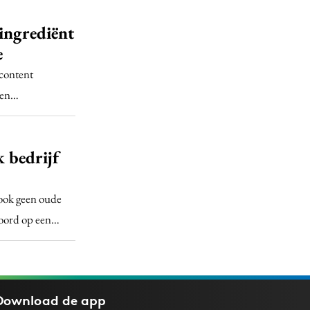
ingrediënt
e
‘content
 een…
 bedrijf
 ook geen oude
woord op een…
Download de
app