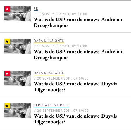
PR
/ 10 NOVEMBER 2011, 09:24:00
Wat is de USP van: de nieuwe Andrélon
Menu
Droogshampoo
Home
DATA & INSIGHTS
9 sept: GenAI-training
/ 10 NOVEMBER 2011, 09:24:00
Wat is de USP van: de nieuwe Andrélon
12 nov: MarketingLive!
Droogshampoo
Adverteren
Events
DATA & INSIGHTS
Opleidingen
/ 20 SEPTEMBER 2011, 07:50:00
Wat is de USP van: de nieuwe Duyvis
Vacatures
Tijgernootjes?
Academy
Partners
REPUTATIE & CRISIS
/ 20 SEPTEMBER 2011, 07:50:00
Wat is de USP van: de nieuwe Duyvis
Topics
Tijgernootjes?
Artificial Intelligence