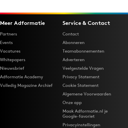
Bureaus
Campagnes
Meer Adformatie
Service & Contact
Carriere
Contentmarketing
Partners
Contact
Craft
Events
Abonneren
Customer Experience
Vacatures
Teamabonnementen
Data & Insights
Whitepapers
Adverteren
Design
Nieuwsbrief
Veelgestelde Vragen
Digital transformation
Adformatie Academy
Privacy Statement
Diversiteit
Volledig Magazine Archief
Cookie Statement
Effectiviteit
Algemene Voorwaarden
Gedragsverandering
Onze app
Influencer marketing
Maak Adformatie.nl je
Google-favoriet
Interne communicatie
Privacyinstellingen
Martech