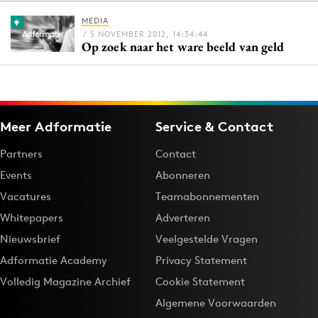
MEDIA
/ 5 NOVEMBER 2012, 14:34:44
Op zoek naar het ware beeld van geld
Menu
Home
9 sept: GenAI-training
Meer Adformatie
Service & Contact
12 nov: MarketingLive!
Adverteren
Partners
Contact
Events
Events
Abonneren
Opleidingen
Vacatures
Teamabonnementen
Vacatures
Whitepapers
Adverteren
Academy
Nieuwsbrief
Veelgestelde Vragen
Partners
Adformatie Academy
Privacy Statement
Topics
Volledig Magazine Archief
Cookie Statement
Algemene Voorwaarden
Artificial Intelligence