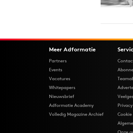
Meer Adformatie
Servi
Partners
Contac
Events
Abonne
Vacatures
Teama
Whitepapers
Advert
Nieuwsbrief
Veelge
Adformatie Academy
Privac
Volledig Magazine Archief
Cookie
Algeme
Onze a