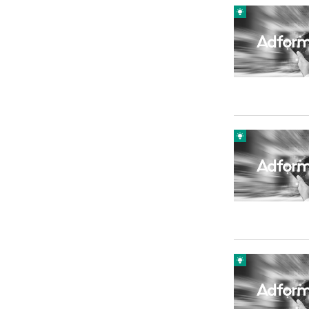
Carriere
Effectiviteit
Contentmarketing
Gedragsverand
Craft
Influencer mar
Customer Experience
Interne commu
Data & Insights
Martech