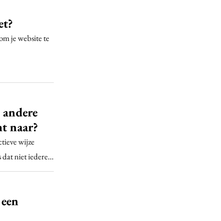
et?
om je website te
e andere
ht naar?
ctieve wijze
 dat niet iedere…
 een