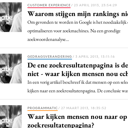
Programmatic
CUSTOMER EXPERIENCE
/ 23 APRIL 2013, 23:54:29
ering
Purpose Marketing
Waarom stijgen mijn rankings ni
keting
Reputatie & crisis
Om gevonden te worden in Google is het noodzakelijk 
nicatie
optimaliseren voor zoekmachines. Na een grondige
zoekwoordenanalyse…
GEDRAGSVERANDERING
/ 3 APRIL 2013, 13:11:16
De ene zoekresultatenpagina is d
niet - waar kijken mensen nou ec
In een vorig artikel beschreef ik dat mensen op een sele
kijken naar een zoekresultatenpagina. De conclusie was
PROGRAMMATIC
/ 27 MAART 2013, 18:35:52
Waar kijken mensen nou naar op
zoekresultatenpagina?