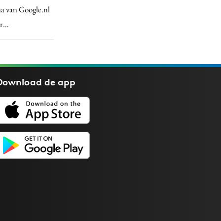
na van Google.nl
or…
Download de
app