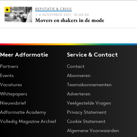
REPUTATIE & CRISIS
/ 4 NOVEMBER 2011, 10:44:00
Movers en shakers in de mode
Menu
Home
9 sept: GenAI-training
Meer Adformatie
Service & Contact
12 nov: MarketingLive!
Adverteren
Partners
Contact
Events
Events
Abonneren
Opleidingen
Vacatures
Teamabonnementen
Vacatures
Whitepapers
Adverteren
Academy
Nieuwsbrief
Veelgestelde Vragen
Partners
Adformatie Academy
Privacy Statement
Topics
Volledig Magazine Archief
Cookie Statement
Algemene Voorwaarden
Artificial Intelligence