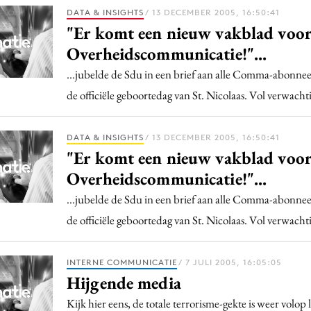
Programmatic
DATA & INSIGHTS
/ 13 DECEMBER 2005, 16:50:41
ering
Purpose Marketing
"Er komt een nieuw vakblad voo
keting
Reputatie & crisis
Overheidscommunicatie!"...
nicatie
...jubelde de Sdu in een brief aan alle Comma-abonnee
de officiële geboortedag van St. Nicolaas. Vol verwach
DATA & INSIGHTS
/ 13 DECEMBER 2005, 16:50:41
"Er komt een nieuw vakblad voo
Overheidscommunicatie!"...
...jubelde de Sdu in een brief aan alle Comma-abonnee
de officiële geboortedag van St. Nicolaas. Vol verwach
INTERNE COMMUNICATIE
/ 7 JULI 2005, 16:05:05
Hijgende media
Kijk hier eens, de totale terrorisme-gekte is weer volo