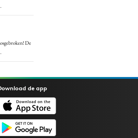
…
p losgebroken! De
…
Download de
app