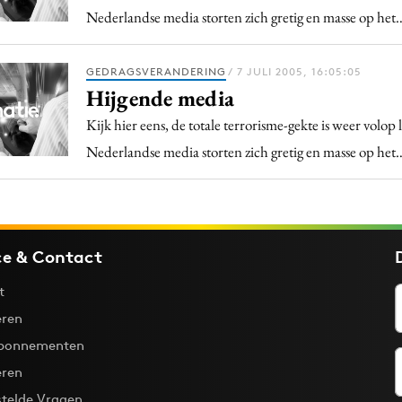
Nederlandse media storten zich gretig en masse op het
GEDRAGSVERANDERING
/ 7 JULI 2005, 16:05:05
Hijgende media
Kijk hier eens, de totale terrorisme-gekte is weer volo
Nederlandse media storten zich gretig en masse op het
ce & Contact
t
ren
bonnementen
eren
stelde Vragen