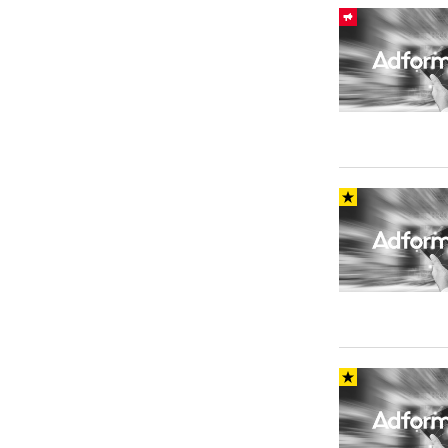
Carriere
Effectiviteit
Contentmarketing
Gedragsverand
Craft
Influencer mar
Customer Experience
Interne commu
Data & Insights
Martech