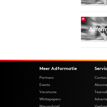
Meer Adformatie
Servi
Partners
Contac
Events
Abonne
Vacatures
Teama
Whitepapers
Advert
Nieuwsbrief
Veelge