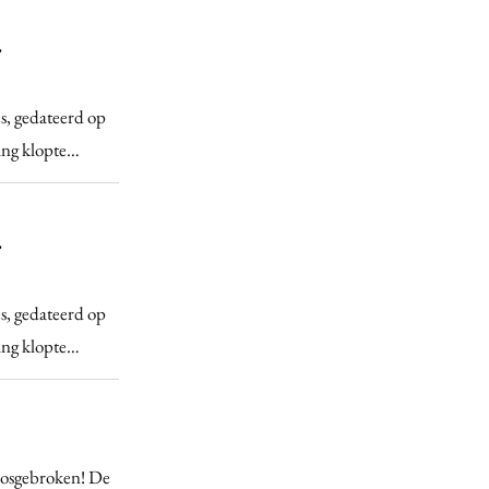
r
s, gedateerd op
ting klopte…
r
s, gedateerd op
ting klopte…
p losgebroken! De