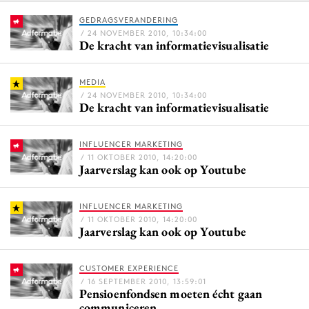
GEDRAGSVERANDERING
/ 24 NOVEMBER 2010, 10:34:00
De kracht van informatievisualisatie
Menu
Home
MEDIA
/ 24 NOVEMBER 2010, 10:34:00
9 sept: GenAI-training
De kracht van informatievisualisatie
12 nov: MarketingLive!
Adverteren
INFLUENCER MARKETING
/ 11 OKTOBER 2010, 14:20:00
Events
Jaarverslag kan ook op Youtube
Opleidingen
Vacatures
INFLUENCER MARKETING
/ 11 OKTOBER 2010, 14:20:00
Academy
Jaarverslag kan ook op Youtube
Partners
CUSTOMER EXPERIENCE
Topics
/ 16 SEPTEMBER 2010, 13:59:01
Pensioenfondsen moeten écht gaan
Artificial Intelligence
communiceren