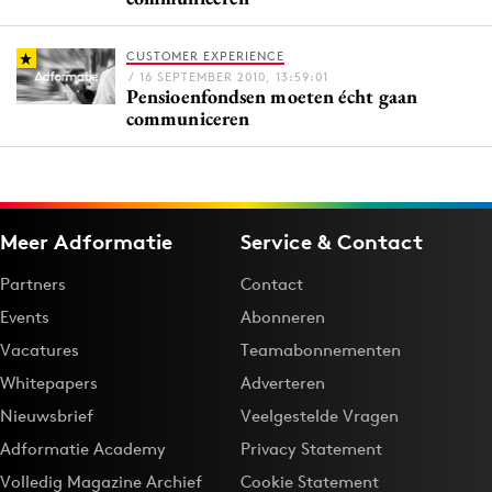
Bureaus
Campagnes
CUSTOMER EXPERIENCE
/ 16 SEPTEMBER 2010, 13:59:01
Carriere
Pensioenfondsen moeten écht gaan
communiceren
Contentmarketing
Craft
Customer Experience
Data & Insights
Meer Adformatie
Service & Contact
Design
Partners
Contact
Digital transformation
Events
Abonneren
Diversiteit
Vacatures
Teamabonnementen
Effectiviteit
Whitepapers
Adverteren
Gedragsverandering
Nieuwsbrief
Veelgestelde Vragen
Influencer marketing
Adformatie Academy
Privacy Statement
Interne communicatie
Volledig Magazine Archief
Cookie Statement
Martech