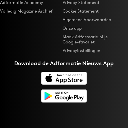
Adformatie Academy
Privacy Statement
Bureaus
Volledig Magazine Archief
Cookie Statement
Campagnes
Algemene Voorwaarden
Carriere
Onze app
Contentmarketing
Maak Adformatie.nl je
Craft
Google-favoriet
Customer Experience
Privacyinstellingen
Data & Insights
Download de
Adformatie Nieuws App
Design
Digital transformation
Diversiteit
Effectiviteit
Gedragsverandering
Influencer marketing
Interne communicatie
Martech