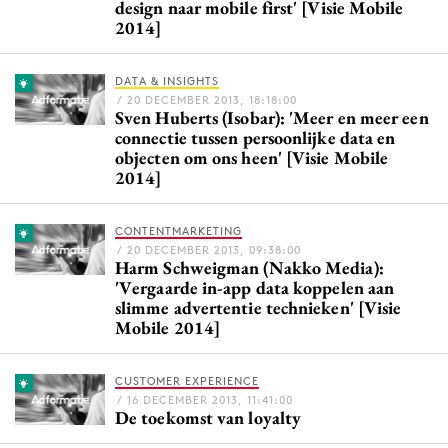
design naar mobile first' [Visie Mobile
Bureaus
2014]
Campagnes
Carriere
DATA & INSIGHTS
/ 20 DECEMBER 2013, 18:18:00
Contentmarketing
Sven Huberts (Isobar): 'Meer en meer een
connectie tussen persoonlijke data en
Craft
objecten om ons heen' [Visie Mobile
Customer Experience
2014]
Data & Insights
Design
CONTENTMARKETING
/ 20 DECEMBER 2013, 09:38:00
Digital transformation
Harm Schweigman (Nakko Media):
'Vergaarde in-app data koppelen aan
Diversiteit
slimme advertentie technieken' [Visie
Effectiviteit
Mobile 2014]
Gedragsverandering
Influencer marketing
CUSTOMER EXPERIENCE
/ 16 DECEMBER 2013, 11:41:00
Interne communicatie
De toekomst van loyalty
Martech