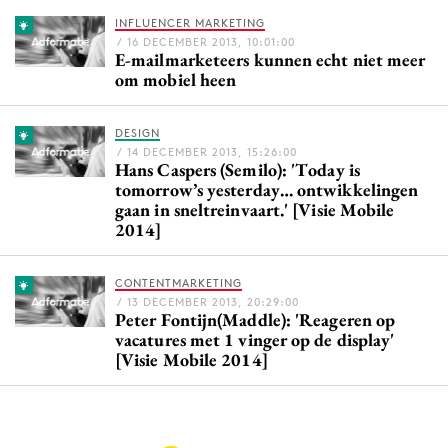
Media
INFLUENCER MARKETING
/ 16 DECEMBER 2013, 10:01:00
Merkstrategie
E-mailmarketeers kunnen echt niet meer
om mobiel heen
PR
Programmatic
DESIGN
Purpose Marketing
/ 14 DECEMBER 2013, 15:26:00
Hans Caspers (Semilo): 'Today is
Reputatie & crisis
tomorrow’s yesterday… ontwikkelingen
gaan in sneltreinvaart.' [Visie Mobile
2014]
CONTENTMARKETING
/ 13 DECEMBER 2013, 20:29:00
Peter Fontijn(Maddle): 'Reageren op
vacatures met 1 vinger op de display'
[Visie Mobile 2014]