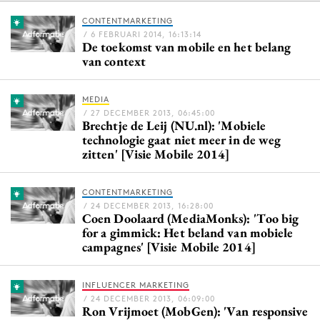
CONTENTMARKETING
/ 6 FEBRUARI 2014, 16:13:14
De toekomst van mobile en het belang
Menu
van context
Home
MEDIA
9 sept: GenAI-training
/ 27 DECEMBER 2013, 06:45:00
Brechtje de Leij (NU.nl): 'Mobiele
12 nov: MarketingLive!
technologie gaat niet meer in de weg
Adverteren
zitten' [Visie Mobile 2014]
Events
Opleidingen
CONTENTMARKETING
/ 24 DECEMBER 2013, 16:28:00
Vacatures
Coen Doolaard (MediaMonks): 'Too big
for a gimmick: Het beland van mobiele
Academy
campagnes' [Visie Mobile 2014]
Partners
Topics
INFLUENCER MARKETING
/ 24 DECEMBER 2013, 06:09:00
Ron Vrijmoet (MobGen): 'Van responsive
Artificial Intelligence