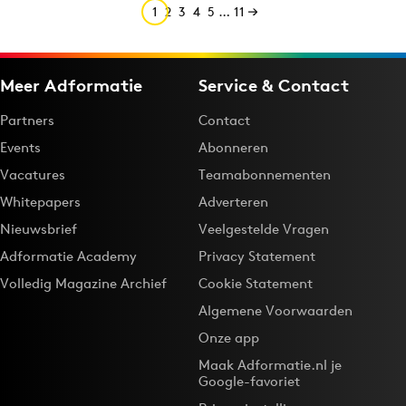
1
2
3
4
5
…
11
Meer Adformatie
Service & Contact
Partners
Contact
Events
Abonneren
Vacatures
Teamabonnementen
Whitepapers
Adverteren
Nieuwsbrief
Veelgestelde Vragen
Adformatie Academy
Privacy Statement
Volledig Magazine Archief
Cookie Statement
Algemene Voorwaarden
Onze app
Maak Adformatie.nl je
Google-favoriet