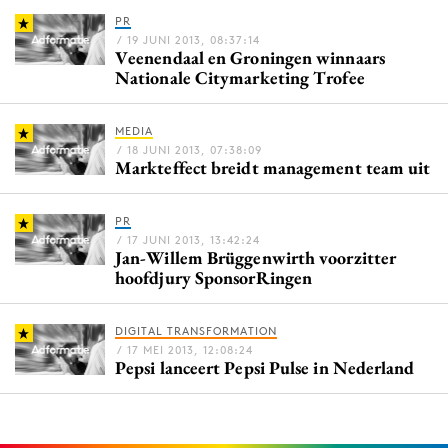
Bureaus
PR
/ 19 JUNI 2013, 08:37:14
Campagnes
Veenendaal en Groningen winnaars
Nationale Citymarketing Trofee
Carriere
Contentmarketing
MEDIA
Craft
/ 18 JUNI 2013, 07:38:09
Markteffect breidt management team uit
Customer Experience
Data & Insights
PR
Design
/ 17 JUNI 2013, 13:42:24
Jan-Willem Brüggenwirth voorzitter
Digital transformation
hoofdjury SponsorRingen
Diversiteit
Effectiviteit
DIGITAL TRANSFORMATION
Gedragsverandering
/ 17 MEI 2013, 12:08:24
Pepsi lanceert Pepsi Pulse in Nederland
Influencer marketing
Interne communicatie
Martech