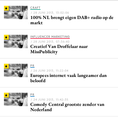
CRAFT
/ 28 JUNI 2013, 13:02:06
100% NL brengt eigen DAB+ radio op de
Menu
markt
Home
INFLUENCER MARKETING
9 sept: GenAI-training
/ 28 JUNI 2013, 07:36:40
Creatief Van Droffelaar naar
12 nov: MarketingLive!
MissPublicity
Adverteren
Events
PR
Opleidingen
/ 26 JUNI 2013, 11:22:04
Europees internet vaak langzamer dan
Vacatures
beloofd
Academy
Partners
PR
/ 24 JUNI 2013, 11:42:35
Comedy Central grootste zender van
Topics
Nederland
Artificial Intelligence