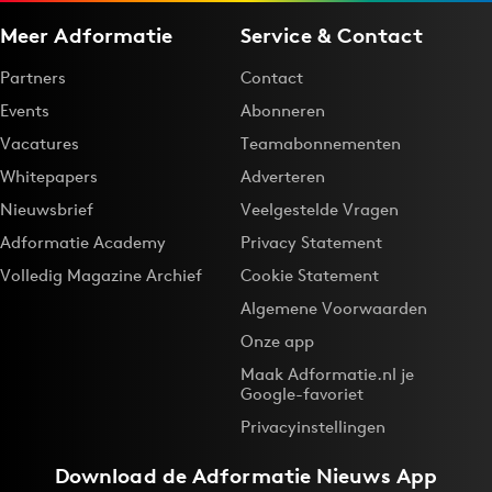
Media
Meer Adformatie
Service & Contact
Merkstrategie
Partners
Contact
PR
Events
Abonneren
Programmatic
Vacatures
Teamabonnementen
Purpose Marketing
Whitepapers
Adverteren
Reputatie & crisis
Nieuwsbrief
Veelgestelde Vragen
Adformatie Academy
Privacy Statement
Volledig Magazine Archief
Cookie Statement
Algemene Voorwaarden
Onze app
Maak Adformatie.nl je
Google-favoriet
Privacyinstellingen
Download de
Adformatie Nieuws App