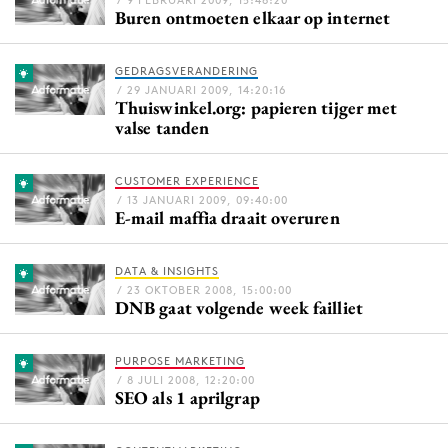
/ 9 FEBRUARI 2009, 15:48:20
Buren ontmoeten elkaar op internet
Bureaus
Campagnes
GEDRAGSVERANDERING
Carriere
/ 29 JANUARI 2009, 14:20:16
Thuiswinkel.org: papieren tijger met
Contentmarketing
valse tanden
Craft
Customer Experience
CUSTOMER EXPERIENCE
Data & Insights
/ 13 JANUARI 2009, 09:40:00
E-mail maffia draait overuren
Design
Digital transformation
DATA & INSIGHTS
Diversiteit
/ 23 OKTOBER 2008, 15:00:00
DNB gaat volgende week failliet
Effectiviteit
Gedragsverandering
PURPOSE MARKETING
Influencer marketing
/ 8 JULI 2008, 12:20:00
SEO als 1 aprilgrap
Interne communicatie
Martech