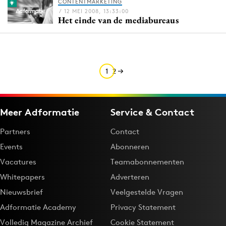
CONTENTMARKETING
Media
/ 12 MEI 2008, 13:33:00
Het einde van de mediabureaus
Merkstrategie
PR
Programmatic
Purpose Marketing
1
2
Reputatie & crisis
Meer Adformatie
Service & Contact
Partners
Contact
Events
Abonneren
Vacatures
Teamabonnementen
Whitepapers
Adverteren
Nieuwsbrief
Veelgestelde Vragen
Adformatie Academy
Privacy Statement
Volledig Magazine Archief
Cookie Statement