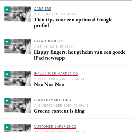
CARRIERE
/ 20 JULI 2011, 07:45:49
Tien tips voor een optimaal Google+
Menu
profiel
Home
DATA & INSIGHTS
9 sept: GenAI-training
/ 25 MEI 2011, 13:25:41
Happy fingers: het geheim van een goede
12 nov: MarketingLive!
iPad newsapp
Adverteren
Events
INFLUENCER MARKETING
Opleidingen
/ 19 OKTOBER 2010, 12:30:21
Nee Nee Nee
Vacatures
Academy
CONTENTMARKETING
Partners
/ 13 SEPTEMBER 2010, 10:09:45
Groene content is king
Topics
CUSTOMER EXPERIENCE
Artificial Intelligence