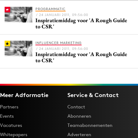
PROGRAMMATIC
/ 24 JANUARI 2011, 09:56:00
Inspiratiemiddag voor 'A Rough Guide
Menu
to CSR'
Home
INFLUENCER MARKETING
9 sept: GenAI-training
/ 24 JANUARI 2011, 09:56:00
Inspiratiemiddag voor 'A Rough Guide
12 nov: MarketingLive!
to CSR'
Adverteren
Events
Opleidingen
Vacatures
Meer Adformatie
Service & Contact
Academy
Partners
Contact
Partners
Events
Abonneren
Topics
Vacatures
Teamabonnementen
Whitepapers
Adverteren
Artificial Intelligence