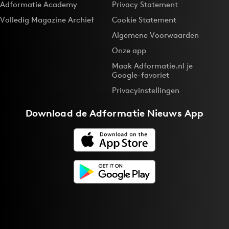
Adformatie Academy
Privacy Statement
Bureaus
Volledig Magazine Archief
Cookie Statement
Campagnes
Algemene Voorwaarden
Carriere
Onze app
Contentmarketing
Maak Adformatie.nl je
Craft
Google-favoriet
Customer Experience
Privacyinstellingen
Data & Insights
Download de
Adformatie Nieuws App
Design
Digital transformation
Diversiteit
Effectiviteit
Gedragsverandering
Influencer marketing
Interne communicatie
Martech