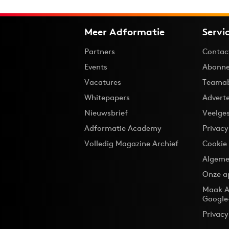
Meer Adformatie
Servi
Partners
Contac
Events
Abonne
Vacatures
Teama
Whitepapers
Advert
Nieuwsbrief
Veelge
Adformatie Academy
Privac
Volledig Magazine Archief
Cookie
Algeme
Onze a
Maak A
Google
Privacy