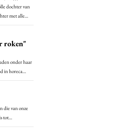
lle dochter van
hter met alle…
r roken"
uden onder haar
od in horeca…
en die van onze
is tot…