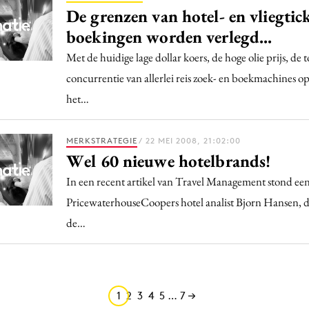
De grenzen van hotel- en vliegtic
boekingen worden verlegd...
Met de huidige lage dollar koers, de hoge olie prijs, d
concurrentie van allerlei reis zoek- en boekmachines op
het…
MERKSTRATEGIE
/ 22 MEI 2008, 21:02:00
Wel 60 nieuwe hotelbrands!
In een recent artikel van Travel Management stond ee
PricewaterhouseCoopers hotel analist Bjorn Hansen, di
de…
1
2
3
4
5
…
7