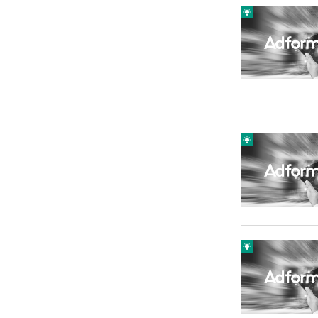
Carriere
Effectiviteit
Contentmarketing
Gedragsverand
Craft
Influencer mar
Customer Experience
Interne commu
Data & Insights
Martech