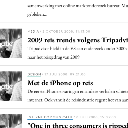
samenwerking met online marktonderzoek bureau Multi
gebleken…
MEDIA
/ 2 OKTOBER 2008, 11:13:00
2009 reis trends volgens Tripadvi
Tripadvisor hield in de VS een onderzoek onder 3000
naar het reisgedrag van 2009.
DESIGN
/ 17 JULI 2008, 09:21:00
Met de iPhone op reis
De eerste iPhone ervaringen en andere verhalen schiet
internet. Ook vanuit de reisindustrie regent het van 
INTERNE COMMUNICATIE
/ 8 JULI 2008, 15:03:00
"One in three consumers is ripped 