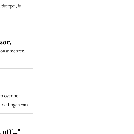
scope , is
sor.
 consumenten
en over het
aanbiedingen van…
off..."