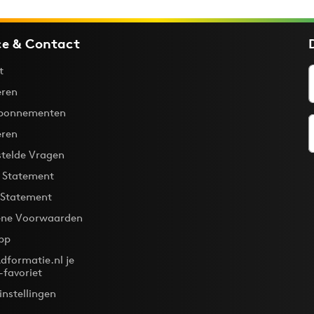
ce & Contact
t
ren
bonnementen
eren
stelde Vragen
y Statement
 Statement
ne Voorwaarden
pp
dformatie.nl je
-favoriet
instellingen