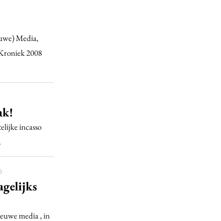
euwe) Media,
t Kroniek 2008
ak!
elijke incasso
.
0
gelijks
ieuwe media , in