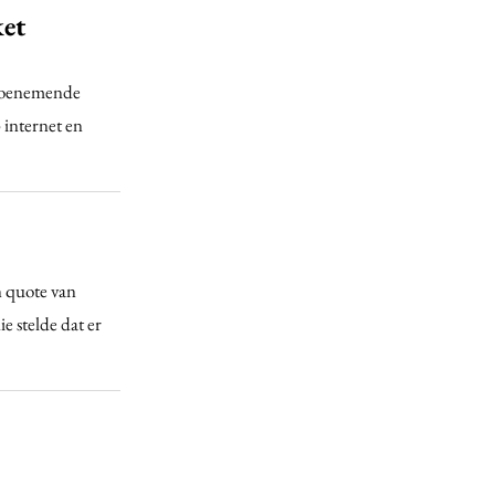
ket
e toenemende
 internet en
n quote van
e stelde dat er