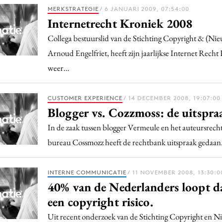
Programmatic
MERKSTRATEGIE
/ 6 JANUARI 2009, 07:54:00
ering
Purpose Marketing
Internetrecht Kroniek 2008
keting
Reputatie & crisis
Collega bestuurslid van de Stichting Copyright & (Ni
nicatie
Arnoud Engelfriet, heeft zijn jaarlijkse Internet Rech
weer…
CUSTOMER EXPERIENCE
/ 14 DECEMBER 2008, 19:07:00
Blogger vs. Cozzmoss: de uitspra
In de zaak tussen blogger Vermeule en het auteursrecht
bureau Cossmozz heeft de rechtbank uitspraak gedaan
INTERNE COMMUNICATIE
/ 11 NOVEMBER 2008, 13:30:0
40% van de Nederlanders loopt da
een copyright risico.
Uit recent onderzoek van de Stichting Copyright en N