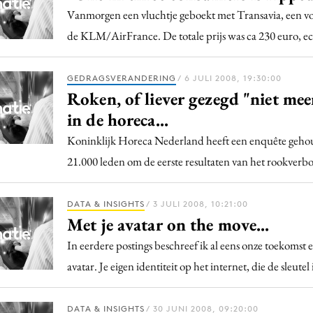
Vanmorgen een vluchtje geboekt met Transavia, een vo
de KLM/AirFrance. De totale prijs was ca 230 euro, ec
GEDRAGSVERANDERING
/ 6 JULI 2008, 19:30:00
Roken, of liever gezegd "niet mee
in de horeca...
Koninklijk Horeca Nederland heeft een enquête geho
21.000 leden om de eerste resultaten van het rookverb
DATA & INSIGHTS
/ 3 JULI 2008, 10:21:00
Met je avatar on the move...
In eerdere postings beschreef ik al eens onze toekomst 
avatar. Je eigen identiteit op het internet, die de sleutel 
DATA & INSIGHTS
/ 30 JUNI 2008, 09:20:00