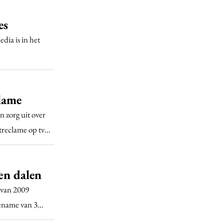
es
dia is in het
lame
n zorg uit over
treclame op tv…
gen dalen
l van 2009
toename van 3…