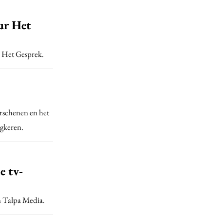
ur Het
 Het Gesprek.
erschenen en het
ugkeren.
e tv-
n Talpa Media.