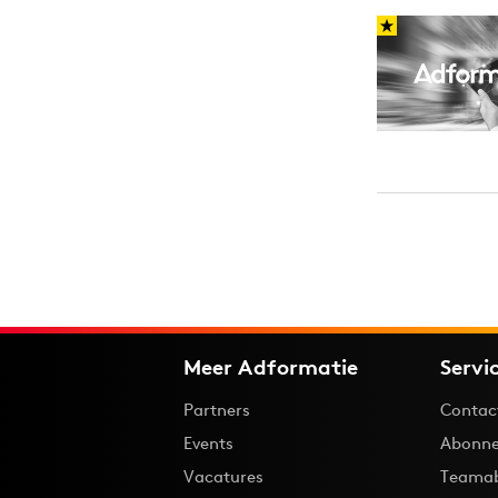
Meer Adformatie
Servi
Partners
Contac
Events
Abonne
Vacatures
Teama