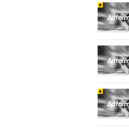
Carriere
Effectiviteit
Contentmarketing
Gedragsverand
Craft
Influencer mar
Customer Experience
Interne commu
Data & Insights
Martech