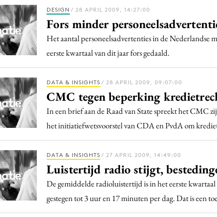
DESIGN
/ 28 APRIL 2009, 14:27:00
Fors minder personeelsadvertenti
Het aantal personeelsadvertenties in de Nederlandse me
eerste kwartaal van dit jaar fors gedaald.
DATA & INSIGHTS
/ 28 APRIL 2009, 09:07:00
CMC tegen beperking kredietrec
In een brief aan de Raad van State spreekt het CMC zij
het initiatiefwetsvoorstel van CDA en PvdA om kredie
DATA & INSIGHTS
/ 27 APRIL 2009, 14:49:00
Luistertijd radio stijgt, bestedin
De gemiddelde radioluistertijd is in het eerste kwartaa
gestegen tot 3 uur en 17 minuten per dag. Dat is een 