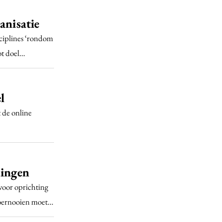
anisatie
sciplines ‘rondom
tot doel…
l
 de online
dingen
oor oprichting
ttoernooien moet…