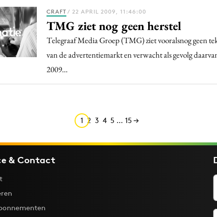
CRAFT
/ 22 APRIL 2009, 11:46:00
TMG ziet nog geen herstel
Telegraaf Media Groep (TMG) ziet vooralsnog geen tek
van de advertentiemarkt en verwacht als gevolg daarva
2009…
1
2
3
4
5
…
15
ce & Contact
t
ren
bonnementen