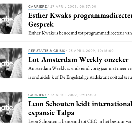
CARRIERE
/ 27 APRIL 2009, 08:57:00
Esther Kwaks programmadirecte
Gesprek
Esther Kwaks is benoemd tot programmadirecteur van
REPUTATIE & CRISIS
/ 23 APRIL 2009, 10:16:00
Lot Amsterdam Weekly onzeker
Amsterdam Weekly is sinds eind vorig jaar niet meer v
is onduidelijk of De Engelstalige stadskrant ooit zal ter
CARRIERE
/ 23 APRIL 2009, 09:16:00
Leon Schouten leidt international
expansie Talpa
Leon Schouten is benoemd tot CEO in het bestuur va