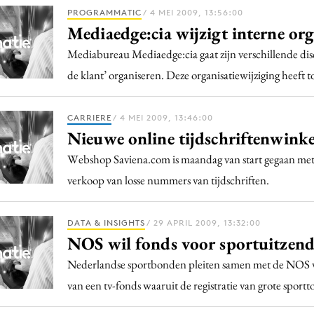
Programmatic
PROGRAMMATIC
/ 4 MEI 2009, 13:56:00
ering
Purpose Marketing
Mediaedge:cia wijzigt interne org
keting
Reputatie & crisis
Mediabureau Mediaedge:cia gaat zijn verschillende di
nicatie
de klant’ organiseren. Deze organisatiewijziging heeft 
CARRIERE
/ 4 MEI 2009, 13:46:00
Nieuwe online tijdschriftenwinke
Webshop Saviena.com is maandag van start gegaan met
verkoop van losse nummers van tijdschriften.
DATA & INSIGHTS
/ 29 APRIL 2009, 13:32:00
NOS wil fonds voor sportuitzen
Nederlandse sportbonden pleiten samen met de NOS v
van een tv-fonds waaruit de registratie van grote spor