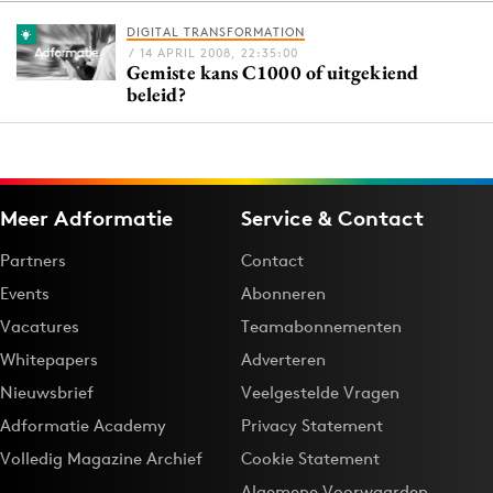
DIGITAL TRANSFORMATION
/ 14 APRIL 2008, 22:35:00
Gemiste kans C1000 of uitgekiend
Menu
beleid?
Home
9 sept: GenAI-training
12 nov: MarketingLive!
Meer Adformatie
Service & Contact
Adverteren
Partners
Contact
Events
Events
Abonneren
Opleidingen
Vacatures
Teamabonnementen
Vacatures
Whitepapers
Adverteren
Academy
Nieuwsbrief
Veelgestelde Vragen
Partners
Adformatie Academy
Privacy Statement
Topics
Volledig Magazine Archief
Cookie Statement
Artificial Intelligence
Algemene Voorwaarden