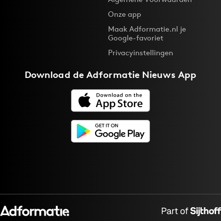
Bureaus
Onze app
Campagnes
Maak Adformatie.nl je
Google-favoriet
Carriere
Privacyinstellingen
Contentmarketing
Craft
Download de
Adformatie Nieuws App
Customer Experience
Data & Insights
Design
Digital transformation
Diversiteit
Effectiviteit
Gedragsverandering
Influencer marketing
Interne communicatie
Martech