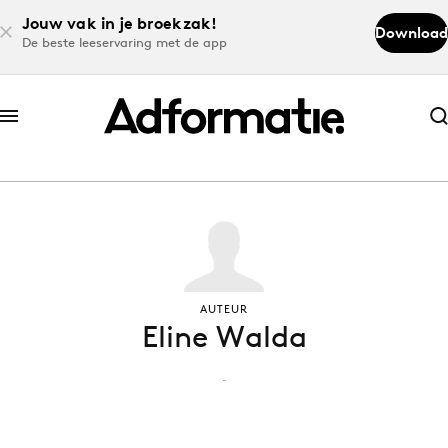
Jouw vak in je broekzak!
Download
De beste leeservaring met de app
Abonneer nu
Abonneer nu
Log in
Download de app
AUTEUR
Eline Walda
Volg het laatste nieuws via de Adformatie
Nieuws app
-