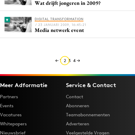
Wat drijft jongeren in 2009?
Media
Merkstrategie
DIGITAL TRANSFORMATION
PR
/ 23 JANUARI 2009, 16:45:21
Media netwerk event
Programmatic
Purpose Marketing
Reputatie & crisis
1
2
3
4
Meer Adformatie
Service & Contact
Partners
Contact
Events
Abonneren
Vacatures
Teamabonnementen
Whitepapers
Adverteren
Nieuwsbrief
Veelgestelde Vragen