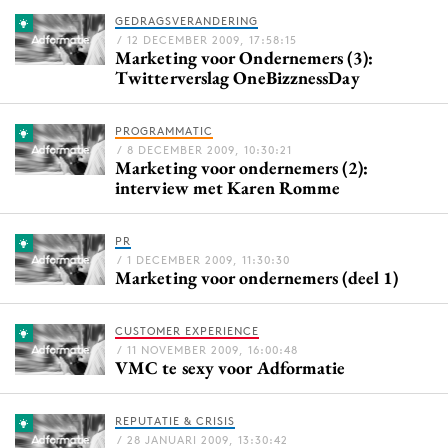
Bureaus
GEDRAGSVERANDERING
/ 12 DECEMBER 2009, 17:58:15
Campagnes
Marketing voor Ondernemers (3):
Twitterverslag OneBizznessDay
Carriere
Contentmarketing
PROGRAMMATIC
Craft
/ 8 DECEMBER 2009, 10:30:21
Marketing voor ondernemers (2):
Customer Experience
interview met Karen Romme
Data & Insights
Design
PR
Digital transformation
/ 1 DECEMBER 2009, 11:30:30
Marketing voor ondernemers (deel 1)
Diversiteit
Effectiviteit
CUSTOMER EXPERIENCE
Gedragsverandering
/ 11 NOVEMBER 2009, 16:00:48
VMC te sexy voor Adformatie
Influencer marketing
Interne communicatie
REPUTATIE & CRISIS
Martech
/ 28 JANUARI 2009, 13:30:42