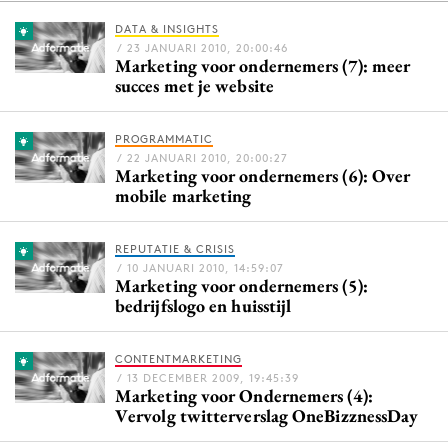
DATA & INSIGHTS
/ 23 JANUARI 2010, 20:00:46
Marketing voor ondernemers (7): meer
Menu
succes met je website
Home
PROGRAMMATIC
9 sept: GenAI-training
/ 22 JANUARI 2010, 20:00:27
Marketing voor ondernemers (6): Over
12 nov: MarketingLive!
mobile marketing
Adverteren
Events
REPUTATIE & CRISIS
Opleidingen
/ 10 JANUARI 2010, 14:59:07
Marketing voor ondernemers (5):
Vacatures
bedrijfslogo en huisstijl
Academy
Partners
CONTENTMARKETING
/ 13 DECEMBER 2009, 19:45:39
Marketing voor Ondernemers (4):
Topics
Vervolg twitterverslag OneBizznessDay
Artificial Intelligence