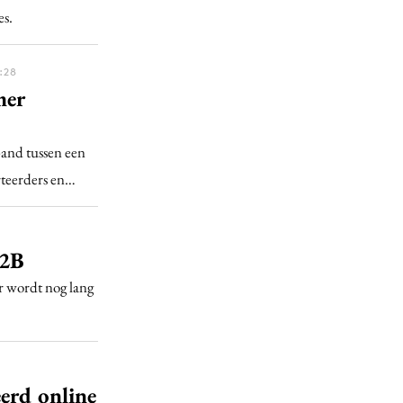
es.
:28
mer
band tussen een
rteerders en…
B2B
r wordt nog lang
eerd online