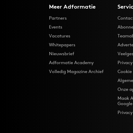
Meer Adformatie
Servi
Partners
Contac
Events
Abonne
Vacatures
Teama
Whitepapers
Advert
Nieuwsbrief
Veelge
Adformatie Academy
Privac
Volledig Magazine Archief
Cookie
Algeme
Onze a
Maak A
Google
Privacy