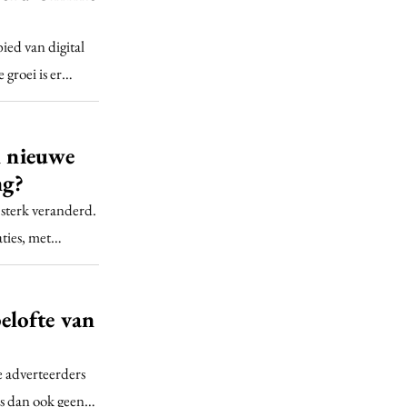
ied van digital
 groei is er…
n nieuwe
ng?
 sterk veranderd.
aties, met…
elofte van
 adverteerders
is dan ook geen…