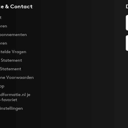
ce & Contact
t
ren
bonnementen
eren
stelde Vragen
y Statement
 Statement
ne Voorwaarden
pp
dformatie.nl je
-favoriet
instellingen