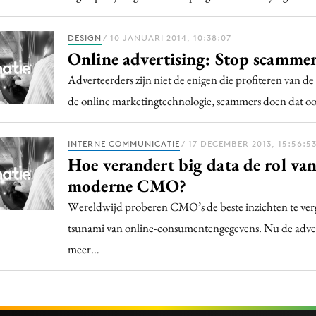
DESIGN
/ 10 JANUARI 2014, 10:38:07
Online advertising: Stop scammer
Adverteerders zijn niet de enigen die profiteren van de
de online marketingtechnologie, scammers doen dat oo
INTERNE COMMUNICATIE
/ 17 DECEMBER 2013, 15:56:5
Hoe verandert big data de rol van
moderne CMO?
Wereldwijd proberen CMO’s de beste inzichten te verg
tsunami van online-consumentengegevens. Nu de adve
meer…