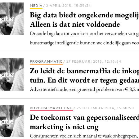
Programmatic
MEDIA
/ 2 APRIL 2015, 15:39:34
ering
Purpose Marketing
Big data biedt ongekende mogeli
keting
Reputatie & crisis
Alleen is dat niet voldoende
nicatie
Draaide big data tot voor kort om het verzamelen van g
kunstmatige intelligentie kunnen we eindelijk gaan voo
PROGRAMMATIC
/ 27 FEBRUARI 2015, 12:16:54
Zo leidt de bannermaffia de inko
tuin. En dit wordt er tegen gedaa
Advertentiefraude, een groeiend probleem van € 8,2 m
PURPOSE MARKETING
/ 25 DECEMBER 2014, 15:30:50
De toekomst van gepersonaliseer
marketing is niet eng
Consumenten voelen zich maar al te vaak onbegrepen, o