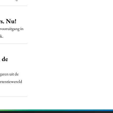
s. Nu!
 vooruitgang in
k.
3
 de
aren uit de
rtentiewereld