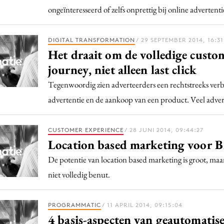
ongeïnteresseerd of zelfs onprettig bij online advertenti
DIGITAL TRANSFORMATION
/ 29 SEPTEMBER 2014, 16:31
Het draait om de volledige custo
journey, niet alleen last click
Tegenwoordig zien adverteerders een rechtstreeks ver
advertentie en de aankoop van een product. Veel adve
CUSTOMER EXPERIENCE
/ 28 JUNI 2014, 09:44:27
Location based marketing voor 
De potentie van location based marketing is groot, maa
niet volledig benut.
PROGRAMMATIC
/ 11 APRIL 2014, 09:15:04
4 basis-aspecten van geautomatis