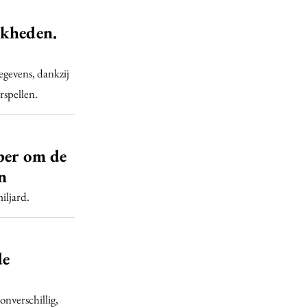
jkheden.
egevens, dankzij
rspellen.
per om de
n
iljard.
de
nverschillig,