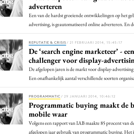
adverteren
Een van de hardst groeiende ontwikkelingen op het geb
advertising, is geautomatiseerd online adverteren. En de
REPUTATIE & CRISIS
/ 21 FEBRUARI 2014, 15:45:17
De ‘search engine marketeer’ - ee
challenger voor display-advertisi
De afgelopen jaren is de markt voor display-advertising
Een onafhankelijk aantal verschillende soorten organis
PROGRAMMATIC
/ 29 JANUARI 2014, 10:46:12
Programmatic buying maakt de b
mobile waar
Volgens een rapport van IAB maakte 85 procent van de
afgelopen jaar gebruik van programmatic buying. Het 