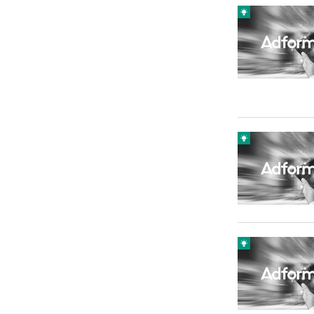
Carriere
Effectiviteit
Contentmarketing
Gedragsverand
Craft
Influencer mar
Customer Experience
Interne commu
Data & Insights
Martech