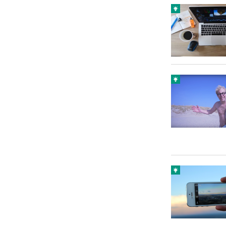
Carriere
Effectiviteit
Contentmarketing
Gedragsverand
Craft
Influencer mar
Customer Experience
Interne commu
Data & Insights
Martech