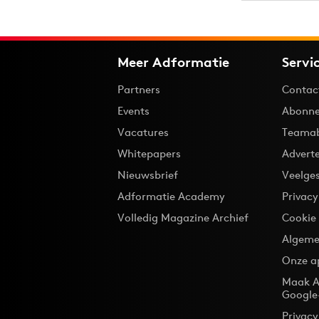
Meer Adformatie
Servi
Partners
Contac
Events
Abonne
Vacatures
Teama
Whitepapers
Advert
Nieuwsbrief
Veelge
Adformatie Academy
Privac
Volledig Magazine Archief
Cookie
Algeme
Onze a
Maak A
Google
Privacy