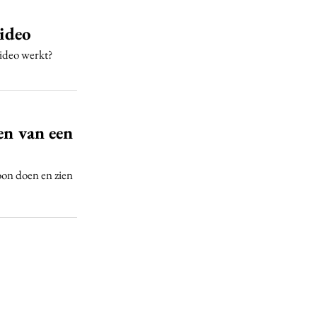
video
video werkt?
en van een
woon doen en zien