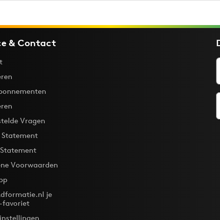
ce & Contact
t
ren
bonnementen
eren
stelde Vragen
y Statement
 Statement
ne Voorwaarden
pp
dformatie.nl je
-favoriet
instellingen