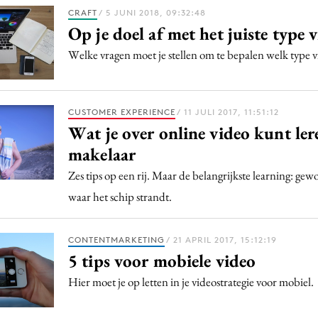
Programmatic
CRAFT
/ 5 JUNI 2018, 09:32:48
ering
Purpose Marketing
Op je doel af met het juiste type 
keting
Reputatie & crisis
Welke vragen moet je stellen om te bepalen welk type 
nicatie
CUSTOMER EXPERIENCE
/ 11 JULI 2017, 11:51:12
Wat je over online video kunt ler
makelaar
Zes tips op een rij. Maar de belangrijkste learning: ge
waar het schip strandt.
CONTENTMARKETING
/ 21 APRIL 2017, 15:12:19
5 tips voor mobiele video
Hier moet je op letten in je videostrategie voor mobiel.