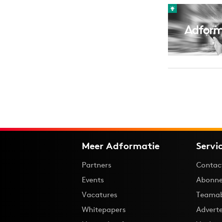
Carriere
Effectiviteit
Contentmarketing
Gedragsverand
Craft
Influencer mar
Customer Experience
Interne commu
Data & Insights
Martech
Meer Adformatie
Servi
Partners
Contac
Events
Abonne
Vacatures
Teama
Whitepapers
Advert