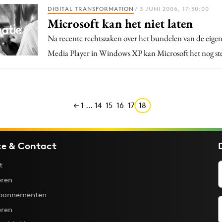
Programmatic
DIGITAL TRANSFORMATION
/ 3 JUNI 2006, 17:30:00
ering
Purpose Marketing
Microsoft kan het niet laten
keting
Reputatie & crisis
Na recente rechtszaken over het bundelen van de eigen
nicatie
Media Player in Windows XP kan Microsoft het nog ste
1
…
14
15
16
17
18
ce & Contact
t
ren
bonnementen
eren