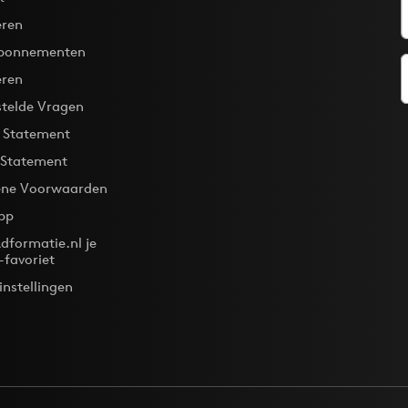
ren
bonnementen
eren
stelde Vragen
y Statement
 Statement
ne Voorwaarden
pp
dformatie.nl je
-favoriet
instellingen