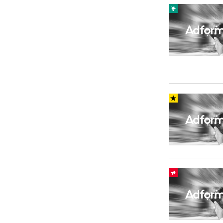
Carriere
Effectiviteit
Contentmarketing
Gedragsverand
Craft
Influencer mar
Customer Experience
Interne commu
Data & Insights
Martech