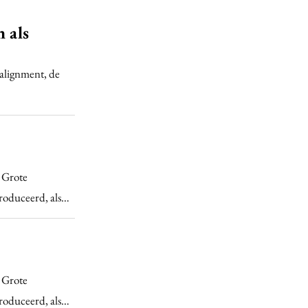
n als
 alignment, de
. Grote
troduceerd, als…
. Grote
troduceerd, als…