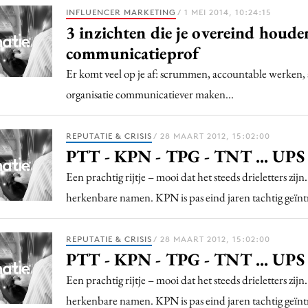
Programmatic
INFLUENCER MARKETING
/ 1 MEI 2014, 10:24:15
ering
Purpose Marketing
3 inzichten die je overeind houde
keting
Reputatie & crisis
communicatieprof
nicatie
Er komt veel op je af: scrummen, accountable werken,
organisatie communicatiever maken...
REPUTATIE & CRISIS
/ 28 MAART 2012, 15:02:00
PTT - KPN - TPG - TNT ... UPS
Een prachtig rijtje – mooi dat het steeds drieletters zijn
herkenbare namen. KPN is pas eind jaren tachtig geïn
REPUTATIE & CRISIS
/ 28 MAART 2012, 15:02:00
PTT - KPN - TPG - TNT ... UPS
Een prachtig rijtje – mooi dat het steeds drieletters zijn
herkenbare namen. KPN is pas eind jaren tachtig geïn