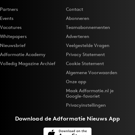
Media
Partners
Contact
Merkstrategie
Events
Abonneren
PR
Vacatures
Teamabonnementen
Programmatic
Whitepapers
Adverteren
Purpose Marketing
Nieuwsbrief
Veelgestelde Vragen
Reputatie & crisis
Adformatie Academy
Privacy Statement
Volledig Magazine Archief
Cookie Statement
Algemene Voorwaarden
Onze app
Maak Adformatie.nl je
Google-favoriet
Privacyinstellingen
Download de
Adformatie Nieuws App