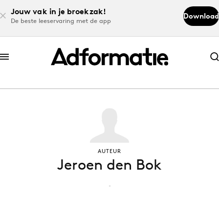
Jouw vak in je broekzak!
Download
De beste leeservaring met de app
Abonneer nu
Abonneer nu
Log in
Download de app
AUTEUR
Jeroen den Bok
Volg het laatste nieuws via de Adformatie
Nieuws app
-