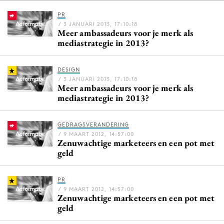
PR
/ 3 JANUARI 2013, 17:10:18
Meer ambassadeurs voor je merk als
Menu
mediastrategie in 2013?
Home
DESIGN
9 sept: GenAI-training
/ 3 JANUARI 2013, 17:10:18
Meer ambassadeurs voor je merk als
12 nov: MarketingLive!
mediastrategie in 2013?
Adverteren
Events
GEDRAGSVERANDERING
Opleidingen
/ 9 MAART 2012, 14:57:00
Zenuwachtige marketeers en een pot met
Vacatures
geld
Academy
Partners
PR
/ 9 MAART 2012, 14:57:00
Zenuwachtige marketeers en een pot met
Topics
geld
Artificial Intelligence