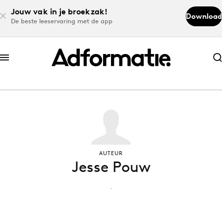
Jouw vak in je broekzak!
Download
De beste leeservaring met de app
Abonneer nu
Abonneer nu
Log in
Download de app
AUTEUR
Jesse Pouw
Volg het laatste nieuws via de Adformatie
Nieuws app
-