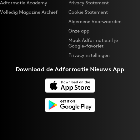
Adformatie Academy
Privacy Statement
Bureaus
Volledig Magazine Archief
Cookie Statement
Campagnes
Algemene Voorwaarden
Carriere
Onze app
Contentmarketing
Maak Adformatie.nl je
Craft
Google-favoriet
Customer Experience
Privacyinstellingen
Data & Insights
Download de
Adformatie Nieuws App
Design
Digital transformation
Diversiteit
Effectiviteit
Gedragsverandering
Influencer marketing
Interne communicatie
Martech