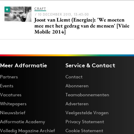
CRAFT
/ 10 DECEMBER 2013, 13:43:00
Joost van Liemt (Energize): 'We moeten
Menu
mee met het gedrag van de mensen' [Visie
Mobile 2014]
Home
9 sept: GenAI-training
12 nov: MarketingLive!
Adverteren
Meer Adformatie
Service & Contact
Events
Partners
Contact
Opleidingen
Events
Abonneren
Vacatures
Vacatures
Teamabonnementen
Academy
Whitepapers
Adverteren
Partners
Nieuwsbrief
Veelgestelde Vragen
Topics
Adformatie Academy
Privacy Statement
Volledig Magazine Archief
Cookie Statement
Artificial Intelligence