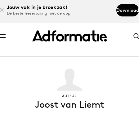
Jouw vak in je broekzak!
Download
De beste leeservaring met de app
Abonneer nu
Abonneer nu
Log in
Download de app
AUTEUR
Joost van Liemt
Volg het laatste nieuws via de Adformatie
Nieuws app
-