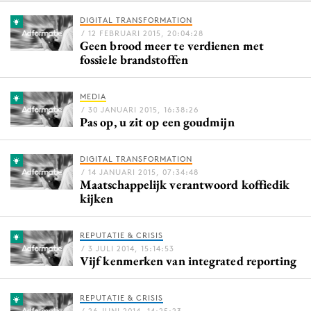
DIGITAL TRANSFORMATION
/ 12 FEBRUARI 2015, 20:04:28
Geen brood meer te verdienen met
Menu
fossiele brandstoffen
Home
MEDIA
9 sept: GenAI-training
/ 30 JANUARI 2015, 16:38:26
Pas op, u zit op een goudmijn
12 nov: MarketingLive!
Adverteren
DIGITAL TRANSFORMATION
Events
/ 14 JANUARI 2015, 07:34:48
Maatschappelijk verantwoord koffiedik
Opleidingen
kijken
Vacatures
Academy
REPUTATIE & CRISIS
Partners
/ 3 JULI 2014, 15:14:53
Vijf kenmerken van integrated reporting
Topics
REPUTATIE & CRISIS
Artificial Intelligence