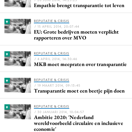
/ 26 JUNI 2014, 14:25:23
Empathie brengt transparantie tot leven
Bureaus
Campagnes
REPUTATIE & CRISIS
Carriere
/ 15 APRIL 2014, 20:07:44
EU: Grote bedrijven moeten verplicht
Contentmarketing
rapporteren over MVO
Craft
Customer Experience
REPUTATIE & CRISIS
Data & Insights
/ 4 APRIL 2014, 14:30:46
MKB moet meepraten over transparantie
Design
Digital transformation
REPUTATIE & CRISIS
Diversiteit
/ 19 MAART 2014, 09:13:45
Transparantie moet een beetje pijn doen
Effectiviteit
Gedragsverandering
REPUTATIE & CRISIS
Influencer marketing
/ 30 JANUARI 2014, 10:04:57
Ambitie 2020: 'Nederland
Interne communicatie
wereldvoorbeeld circulaire en inclusieve
economie'
Martech