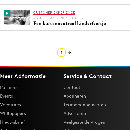
Media
CUSTOMER EXPERIENCE
Merkstrategie
/ 2 DECEMBER 2013, 11:48:19
Een kostenneutraal kinderfeestje
PR
Programmatic
Purpose Marketing
Reputatie & crisis
1
2
Meer Adformatie
Service & Contact
Partners
Contact
Events
Abonneren
Vacatures
Teamabonnementen
Whitepapers
Adverteren
Nieuwsbrief
Veelgestelde Vragen