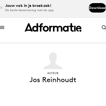
Jouw vak in je broekzak!
Download
De beste leeservaring met de app
Abonneer nu
Abonneer nu
Log in
Download de app
AUTEUR
Jos Reinhoudt
Volg het laatste nieuws via de Adformatie
Nieuws app
-