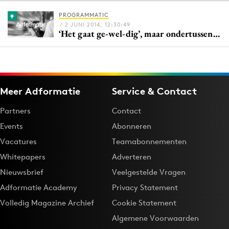
PROGRAMMATIC
/ 2 JUNI 2014, 12:30:49
‘Het gaat ge-wel-dig’, maar ondertussen…
Menu
Home
9 sept: GenAI-training
Meer Adformatie
Service & Contact
12 nov: MarketingLive!
Adverteren
Partners
Contact
Events
Events
Abonneren
Opleidingen
Vacatures
Teamabonnementen
Vacatures
Whitepapers
Adverteren
Academy
Nieuwsbrief
Veelgestelde Vragen
Partners
Adformatie Academy
Privacy Statement
Topics
Volledig Magazine Archief
Cookie Statement
Algemene Voorwaarden
Artificial Intelligence