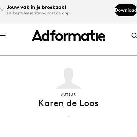
Jouw vak in je broekzak!
Download
De beste leeservaring met de app
Abonneer nu
Abonneer nu
Log in
Download de app
AUTEUR
Karen de Loos
Volg het laatste nieuws via de Adformatie
Nieuws app
-