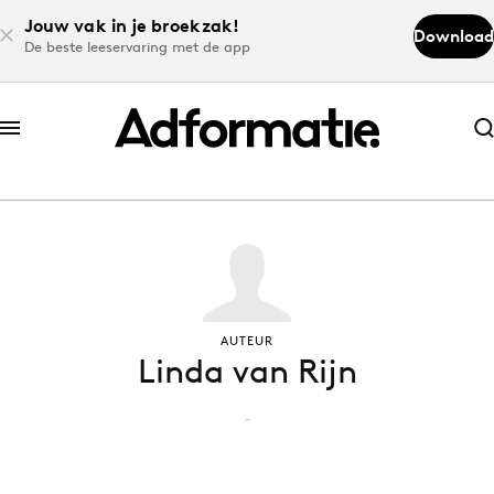
Jouw vak in je broekzak!
Download
De beste leeservaring met de app
Abonneer nu
Abonneer nu
Log in
Download de app
AUTEUR
Linda van Rijn
Volg het laatste nieuws via de Adformatie
Nieuws app
-