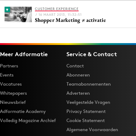
CUSTOMER EXPERIENCE
/ 16 MAART 2013, 11:32:51
Shopper Marketing ≠ activatie
Menu
Home
9 sept: GenAI-training
Meer Adformatie
Service & Contact
12 nov: MarketingLive!
Adverteren
Partners
Contact
Events
Events
Abonneren
Opleidingen
Vacatures
Teamabonnementen
Vacatures
Whitepapers
Adverteren
Academy
Nieuwsbrief
Veelgestelde Vragen
Partners
Adformatie Academy
Privacy Statement
Topics
Volledig Magazine Archief
Cookie Statement
Algemene Voorwaarden
Artificial Intelligence