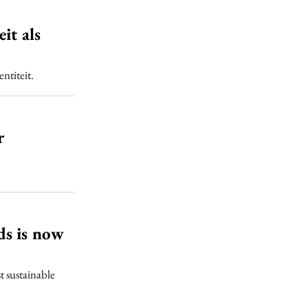
it als
ntiteit.
r
ds is now
t sustainable