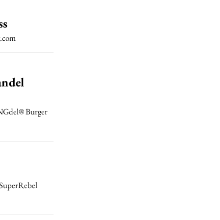
ss
g.com
ndel
NGdel® Burger
. SuperRebel