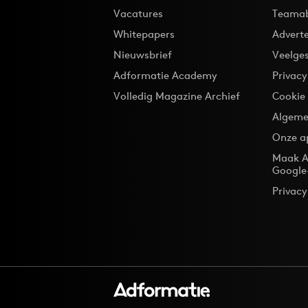
Vacatures
Teama
Whitepapers
Advert
Nieuwsbrief
Veelge
Adformatie Academy
Privac
Volledig Magazine Archief
Cookie
Algeme
Onze a
Maak A
Google
Privacy