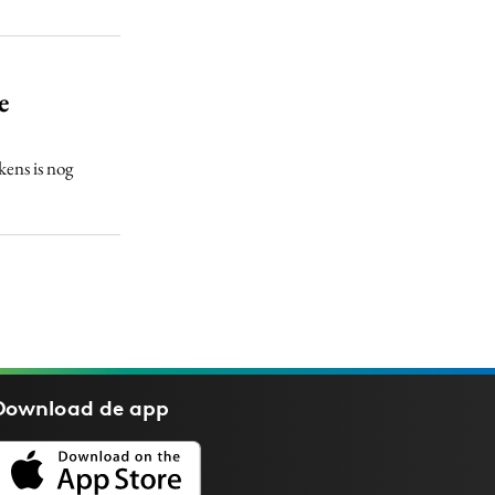
e
ens is nog
Download de
app