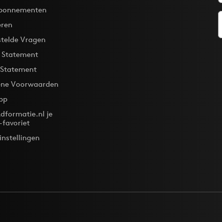
bonnementen
eren
stelde Vragen
y Statement
 Statement
ne Voorwaarden
pp
dformatie.nl je
-favoriet
instellingen