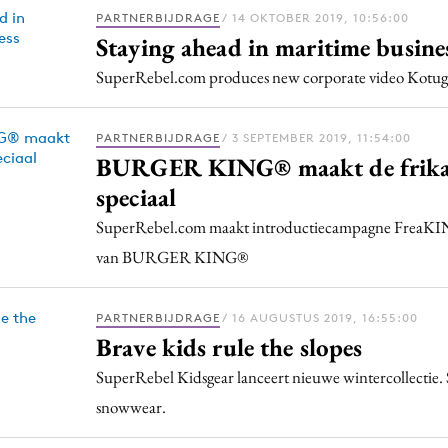
Programmatic
PARTNERBIJDRAGE
/ 14 OKTOBER 2019, 10:56:00
ering
Purpose Marketing
Staying ahead in maritime busine
keting
Reputatie & crisis
SuperRebel.com produces new corporate video Kotu
nicatie
PARTNERBIJDRAGE
/ 3 SEPTEMBER 2019, 11:54:00
BURGER KING® maakt de frika
speciaal
SuperRebel.com maakt introductiecampagne FreaKI
van BURGER KING®
PARTNERBIJDRAGE
/ 16 AUGUSTUS 2019, 16:55:00
Brave kids rule the slopes
SuperRebel Kidsgear lanceert nieuwe wintercollectie
snowwear.