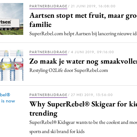
PARTNERBIJDRAGE
/ 21 JUNI 2019, 16:08:00
Aartsen stopt met fruit, maar groe
familie
SuperRebel.com helpt Aartsen bij lancering nieuwe ide
PARTNERBIJDRAGE
/ 4 JUNI 2019, 09:16:00
Zo maak je water nog smaakvolle
Restyling O2Life door SuperRebel.com
PARTNERBIJDRAGE
/ 27 MEI 2019, 13:56:00
Why SuperRebel® Skigear for ki
trending
SuperRebel® Kidsgear wants to be the coolest and mos
sports and ski brand for kids