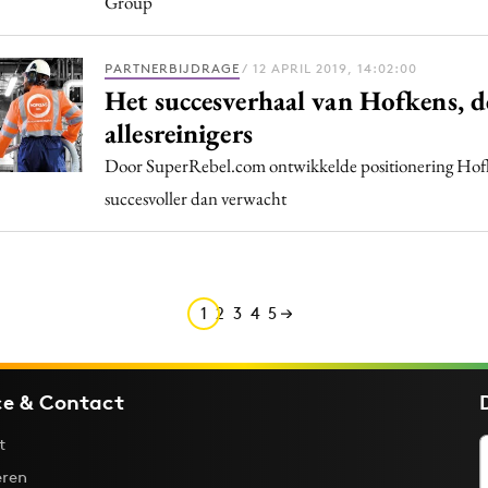
Group
PARTNERBIJDRAGE
/ 12 APRIL 2019, 14:02:00
Het succesverhaal van Hofkens, d
allesreinigers
Door SuperRebel.com ontwikkelde positionering Hofk
succesvoller dan verwacht
1
2
3
4
5
ce & Contact
t
ren