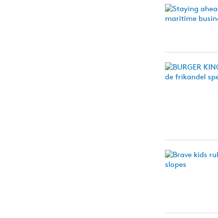
Carriere
Effectiviteit
Contentmarketing
Gedragsverand
Craft
Influencer mar
Customer Experience
Interne commu
Data & Insights
Martech