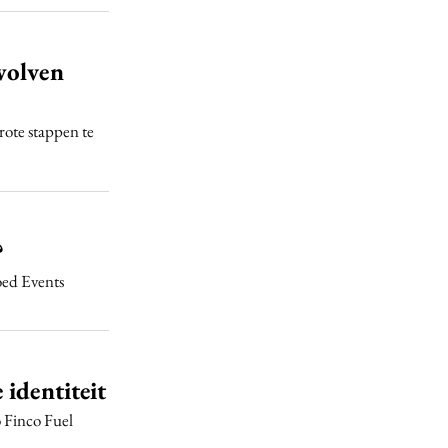
wolven
ote stappen te
?
oed Events
identiteit
 Finco Fuel