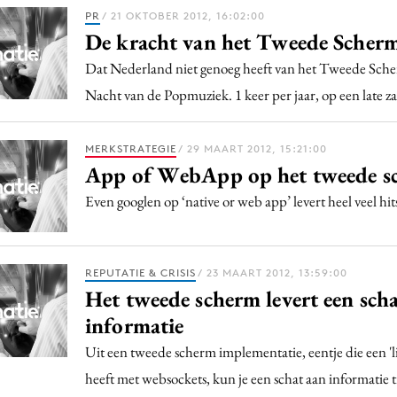
Programmatic
PR
/ 21 OKTOBER 2012, 16:02:00
ering
Purpose Marketing
De kracht van het Tweede Scher
keting
Reputatie & crisis
Dat Nederland niet genoeg heeft van het Tweede Sche
nicatie
Nacht van de Popmuziek. 1 keer per jaar, op een late 
MERKSTRATEGIE
/ 29 MAART 2012, 15:21:00
App of WebApp op het tweede s
Even googlen op ‘native or web app’ levert heel veel hit
REPUTATIE & CRISIS
/ 23 MAART 2012, 13:59:00
Het tweede scherm levert een sch
informatie
Uit een tweede scherm implementatie, eentje die een 'l
heeft met websockets, kun je een schat aan informatie