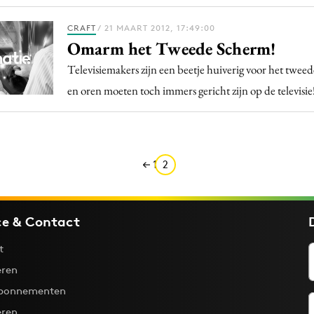
CRAFT
/ 21 MAART 2012, 17:49:00
Omarm het Tweede Scherm!
Televisiemakers zijn een beetje huiverig voor het twee
en oren moeten toch immers gericht zijn op de televisie
1
2
ce & Contact
t
ren
bonnementen
eren