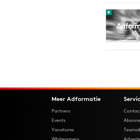
Meer Adformatie
Servi
Partners
Contac
Events
Abonne
Vacatures
Teama
Whitepapers
Advert