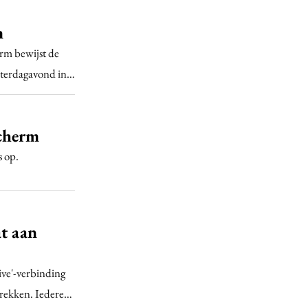
m
rm bewijst de
zaterdagavond in…
cherm
s op.
at aan
ive'-verbinding
 trekken. Iedere…