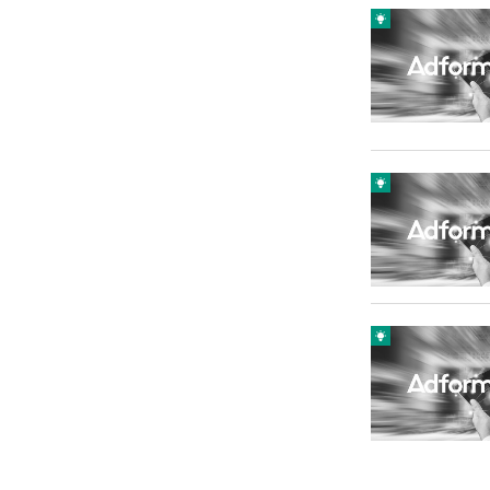
Carriere
Effectiviteit
Contentmarketing
Gedragsverand
Craft
Influencer mar
Customer Experience
Interne commu
Data & Insights
Martech