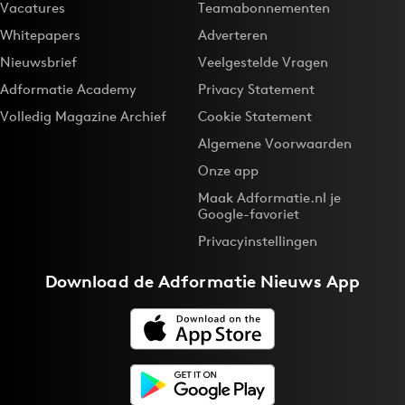
Vacatures
Teamabonnementen
Bureaus
Whitepapers
Adverteren
Campagnes
Nieuwsbrief
Veelgestelde Vragen
Carriere
Adformatie Academy
Privacy Statement
Contentmarketing
Volledig Magazine Archief
Cookie Statement
Craft
Algemene Voorwaarden
Customer Experience
Onze app
Data & Insights
Maak Adformatie.nl je
Design
Google-favoriet
Digital transformation
Privacyinstellingen
Diversiteit
Download de
Adformatie Nieuws App
Effectiviteit
Gedragsverandering
Influencer marketing
Interne communicatie
Martech