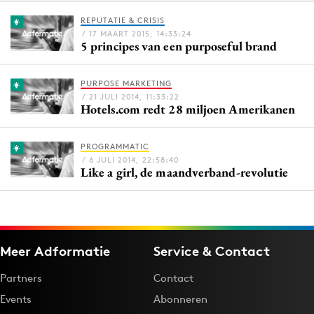
REPUTATIE & CRISIS
/ 17 MAART 2015, 14:33:24
5 principes van een purposeful brand
Menu
Home
PURPOSE MARKETING
/ 21 JULI 2014, 11:33:22
9 sept: GenAI-training
Hotels.com redt 28 miljoen Amerikanen
12 nov: MarketingLive!
Adverteren
PROGRAMMATIC
/ 6 JULI 2014, 22:58:40
Events
Like a girl, de maandverband-revolutie
Opleidingen
Vacatures
Academy
Meer Adformatie
Service & Contact
Partners
Topics
Partners
Contact
Events
Abonneren
Artificial Intelligence