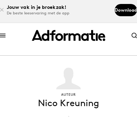
Jouw vak in je broekzak!
Download
De beste leeservaring met de app
Abonneer nu
Abonneer nu
Log in
Download de app
AUTEUR
Nico Kreuning
Volg het laatste nieuws via de Adformatie
Nieuws app
-