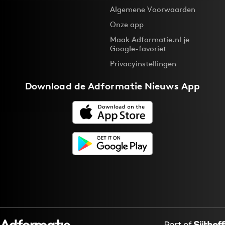
Algemene Voorwaarden
Bureaus
Onze app
Campagnes
Maak Adformatie.nl je
Carriere
Google-favoriet
Contentmarketing
Privacyinstellingen
Craft
Download de
Adformatie Nieuws App
Customer Experience
Data & Insights
Design
Digital transformation
Diversiteit
Effectiviteit
Gedragsverandering
Influencer marketing
Interne communicatie
Martech