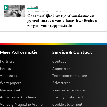
DESIGN
/ 28 JULI 2014, 11:09:14
Gezamenlijke inzet, enthousiasme en
Menu
gebruikmaken van elkaars kwaliteiten
zorgen voor topprestatie
Home
9 sept: GenAI-training
12 nov: MarketingLive!
Adverteren
Meer Adformatie
Service & Contact
Events
Partners
Contact
Opleidingen
Events
Abonneren
Vacatures
Vacatures
Teamabonnementen
Academy
Whitepapers
Adverteren
Partners
Nieuwsbrief
Veelgestelde Vragen
Topics
Adformatie Academy
Privacy Statement
Volledig Magazine Archief
Cookie Statement
Artificial Intelligence