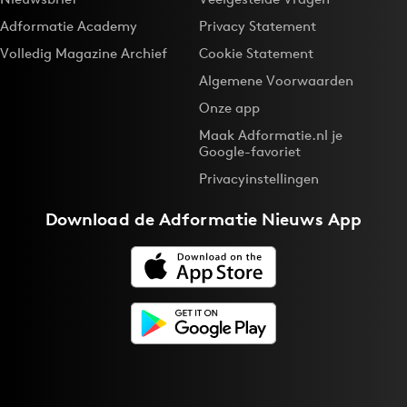
Bureaus
Adformatie Academy
Privacy Statement
Campagnes
Volledig Magazine Archief
Cookie Statement
Carriere
Algemene Voorwaarden
Contentmarketing
Onze app
Craft
Maak Adformatie.nl je
Google-favoriet
Customer Experience
Privacyinstellingen
Data & Insights
Design
Download de
Adformatie Nieuws App
Digital transformation
Diversiteit
Effectiviteit
Gedragsverandering
Influencer marketing
Interne communicatie
Martech