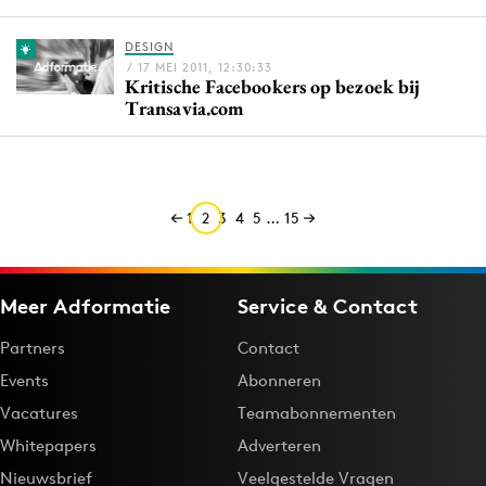
Media
DESIGN
Merkstrategie
/ 17 MEI 2011, 12:30:33
Kritische Facebookers op bezoek bij
PR
Transavia.com
Programmatic
Purpose Marketing
Reputatie & crisis
1
2
3
4
5
…
15
Meer Adformatie
Service & Contact
Partners
Contact
Events
Abonneren
Vacatures
Teamabonnementen
Whitepapers
Adverteren
Nieuwsbrief
Veelgestelde Vragen