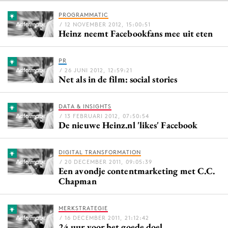
PROGRAMMATIC
/ 12 NOVEMBER 2012, 15:00:51
Heinz neemt Facebookfans mee uit eten
Menu
Home
PR
/ 26 JUNI 2012, 12:59:21
9 sept: GenAI-training
Net als in de film: social stories
12 nov: MarketingLive!
Adverteren
DATA & INSIGHTS
/ 13 FEBRUARI 2012, 07:50:54
Events
De nieuwe Heinz.nl 'likes' Facebook
Opleidingen
Vacatures
DIGITAL TRANSFORMATION
/ 20 DECEMBER 2011, 09:05:39
Academy
Een avondje contentmarketing met C.C.
Chapman
Partners
Topics
MERKSTRATEGIE
/ 16 DECEMBER 2011, 21:12:42
Artificial Intelligence
24 uur voor het goede doel