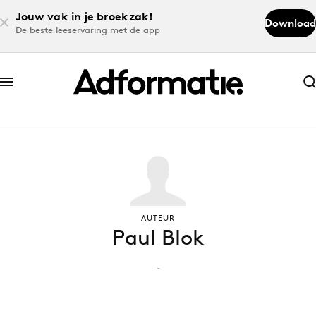
Jouw vak in je broekzak!
Download
De beste leeservaring met de app
Abonneer nu
Abonneer nu
Log in
Download de app
AUTEUR
Paul Blok
Volg het laatste nieuws via de Adformatie
Nieuws app
-