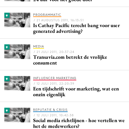
Bureaus
Campagnes
PROGRAMMATIC
/ 21 AUGUSTUS 2011, 16:13:51
Carriere
Is Cathay Pacific terecht bang voor user
generated advertising?
Contentmarketing
Craft
MEDIA
Customer Experience
/ 21 JULI 2011, 20:37:24
Transavia.com betrekt de vrolijke
Data & Insights
consument
Design
Digital transformation
INFLUENCER MARKETING
Diversiteit
/ 12 JULI 2011, 22:20:39
Een tijdschrift voor marketing, wat een
Effectiviteit
onzin eigenlijk
Gedragsverandering
Influencer marketing
REPUTATIE & CRISIS
/ 12 JULI 2011, 10:42:38
Interne communicatie
Social media richtlijnen - hoe vertellen we
het de medewerkers?
Martech