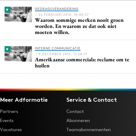
GEDRAGSVERANDERING
/ 26 FEBRUARI 2014, 18:48:57
Waarom sommige merken nooit groen
Menu
worden. En waarom ze dat ook niet
moeten willen.
Home
9 sept: GenAI-training
INTERNE COMMUNICATIE
12 nov: MarketingLive!
/ 9 DECEMBER 2013, 11:28:17
Amerikaanse commercials: reclame om te
Adverteren
huilen
Events
Opleidingen
Vacatures
Meer Adformatie
Service & Contact
Academy
Partners
Partners
Contact
Topics
Events
Abonneren
Vacatures
Teamabonnementen
Artificial Intelligence