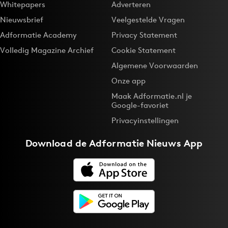
Whitepapers
Adverteren
Bureaus
Nieuwsbrief
Veelgestelde Vragen
Campagnes
Adformatie Academy
Privacy Statement
Carriere
Volledig Magazine Archief
Cookie Statement
Contentmarketing
Algemene Voorwaarden
Craft
Onze app
Customer Experience
Maak Adformatie.nl je
Data & Insights
Google-favoriet
Design
Privacyinstellingen
Digital transformation
Download de
Adformatie Nieuws App
Diversiteit
Effectiviteit
Gedragsverandering
Influencer marketing
Interne communicatie
Martech