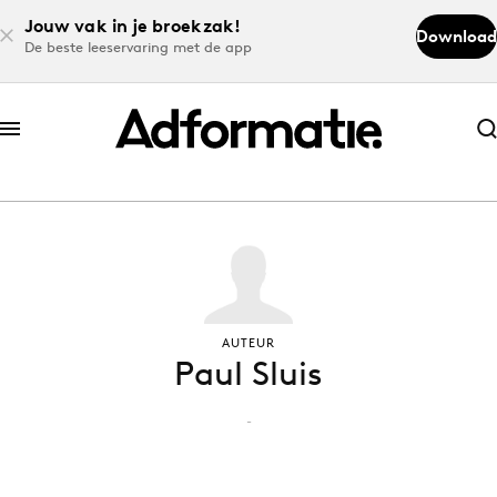
Jouw vak in je broekzak!
Download
De beste leeservaring met de app
Abonneer nu
Abonneer nu
Log in
Download de app
AUTEUR
Paul Sluis
Volg het laatste nieuws via de Adformatie
Nieuws app
-